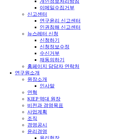
개인정보처리방침
이메일수집거부
신고센터
연구윤리 신고센터
인권침해 신고센터
뉴스레터 신청
신청하기
신청정보수정
수신거부
재동의하기
홈페이지 담당자 연락처
연구원소개
원장소개
인사말
연혁
KIEP 역대 원장
비전과 경영목표
사업계획
조직
경영공시
윤리경영
윤리헌장