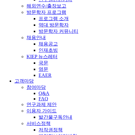
해외연수/출장보고
방문학자 프로그램
프로그램 소개
역대 방문학자
방문학자 커뮤니티
채용안내
채용공고
인재초빙
KIEP 뉴스레터
국문
영문
EAER
고객마당
참여마당
Q&A
FAQ
연구과제 제안
이용자 가이드
발간물구독안내
서비스정책
저작권정책