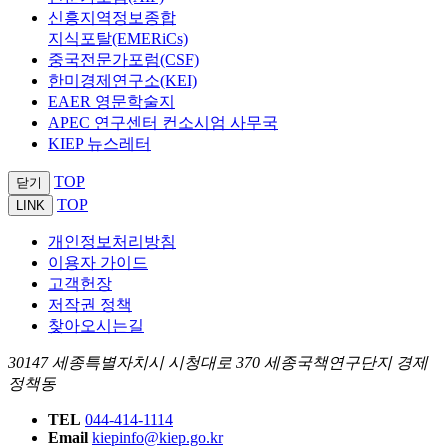
신흥지역정보종합
지식포탈(EMERiCs)
중국전문가포럼(CSF)
한미경제연구소(KEI)
EAER 영문학술지
APEC 연구센터 컨소시엄 사무국
KIEP 뉴스레터
TOP
닫기
TOP
LINK
개인정보처리방침
이용자 가이드
고객헌장
저작권 정책
찾아오시는길
30147 세종특별자치시 시청대로 370 세종국책연구단지 경제
정책동
TEL
044-414-1114
Email
kiepinfo@kiep.go.kr