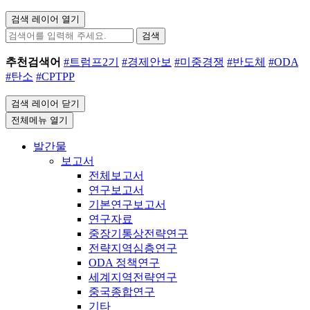
검색 레이어 열기
검색
추천검색어
#트럼프2기
#경제안보
#미중경쟁
#반도체
#ODA
#탄소
#CPTPP
검색 레이어 닫기
전체메뉴 열기
발간물
보고서
전체보고서
연구보고서
기본연구보고서
연구자료
중장기통상전략연구
전략지역심층연구
ODA 정책연구
세계지역전략연구
중국종합연구
기타