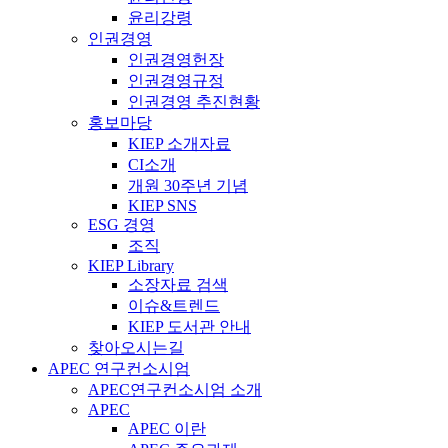
윤리강령
인권경영
인권경영헌장
인권경영규정
인권경영 추진현황
홍보마당
KIEP 소개자료
CI소개
개원 30주년 기념
KIEP SNS
ESG 경영
조직
KIEP Library
소장자료 검색
이슈&트렌드
KIEP 도서관 안내
찾아오시는길
APEC 연구컨소시엄
APEC연구컨소시엄 소개
APEC
APEC 이란