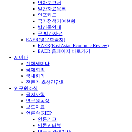
연차보고서
발간자료목록
인포카드
국가정책기여현황
발간물안내
구 발간자료
EAER(영문학술지)
EAER(East Asian Economic Review)
EAER 홈페이지 바로가기
세미나
전체세미나
국제회의
국내회의
전문가 초청간담회
연구원소식
공지사항
연구원동정
보도자료
언론속 KIEP
언론기고
언론인터뷰
연구원관련기사