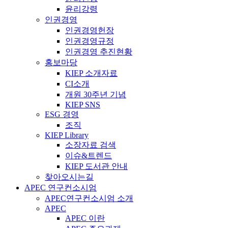
윤리강령
인권경영
인권경영헌장
인권경영규정
인권경영 추진현황
홍보마당
KIEP 소개자료
CI소개
개원 30주년 기념
KIEP SNS
ESG 경영
조직
KIEP Library
소장자료 검색
이슈&트렌드
KIEP 도서관 안내
찾아오시는길
APEC 연구컨소시엄
APEC연구컨소시엄 소개
APEC
APEC 이란