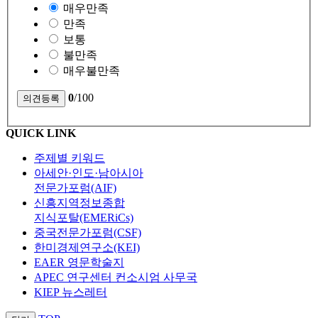
매우만족
만족
보통
불만족
매우불만족
0
/100
QUICK LINK
주제별 키워드
아세안·인도·남아시아
전문가포럼(AIF)
신흥지역정보종합
지식포탈(EMERiCs)
중국전문가포럼(CSF)
한미경제연구소(KEI)
EAER 영문학술지
APEC 연구센터 컨소시엄 사무국
KIEP 뉴스레터