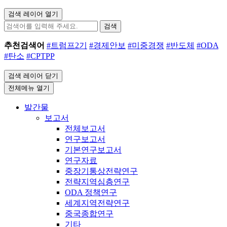
검색 레이어 열기
검색
추천검색어
#트럼프2기
#경제안보
#미중경쟁
#반도체
#ODA
#탄소
#CPTPP
검색 레이어 닫기
전체메뉴 열기
발간물
보고서
전체보고서
연구보고서
기본연구보고서
연구자료
중장기통상전략연구
전략지역심층연구
ODA 정책연구
세계지역전략연구
중국종합연구
기타