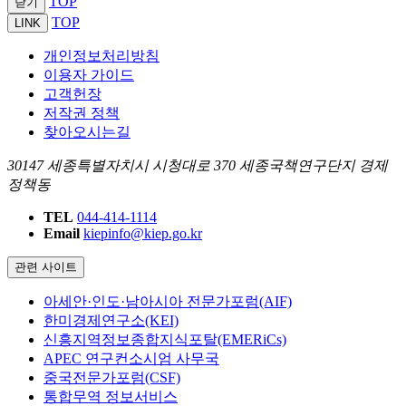
TOP
닫기
TOP
LINK
개인정보처리방침
이용자 가이드
고객헌장
저작권 정책
찾아오시는길
30147 세종특별자치시 시청대로 370 세종국책연구단지 경제
정책동
TEL
044-414-1114
Email
kiepinfo@kiep.go.kr
관련 사이트
아세안·인도·남아시아 전문가포럼(AIF)
한미경제연구소(KEI)
신흥지역정보종합지식포탈(EMERiCs)
APEC 연구컨소시엄 사무국
중국전문가포럼(CSF)
통합무역 정보서비스