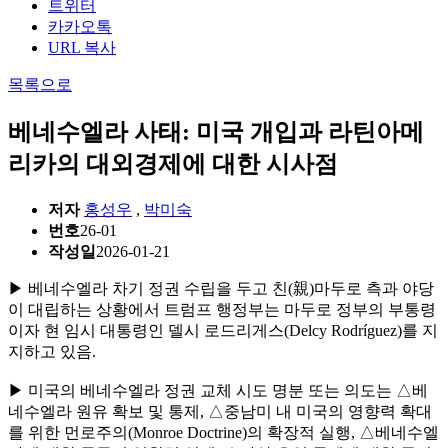
트위터
카카오톡
URL 복사
목록으로
베네수엘라 사태: 미국 개입과 라틴아메
리카의 대외경제에 대한 시사점
저자
홍성우
,
박미숙
번호
26-01
작성일
2026-01-21
▶ 베네수엘라 차기 정권 수립을 두고 친(親)마두로 측과 야당
이 대립하는 상황에서 트럼프 행정부는 마두로 정부의 부통령
이자 현 임시 대통령인 델시 로드리게스(Delcy Rodríguez)를 지
지하고 있음.
▶ 미국의 베네수엘라 정권 교체 시도 명분 또는 의도는 △베
네수엘라 원유 확보 및 통제, △중남미 내 미국의 영향력 확대
를 위한 먼로주의(Monroe Doctrine)의 확장적 실행, △베네수엘