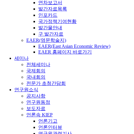
연차보고서
발간자료목록
인포카드
국가정책기여현황
발간물안내
구 발간자료
EAER(영문학술지)
EAER(East Asian Economic Review)
EAER 홈페이지 바로가기
세미나
전체세미나
국제회의
국내회의
전문가 초청간담회
연구원소식
공지사항
연구원동정
보도자료
언론속 KIEP
언론기고
언론인터뷰
연구원관련기사