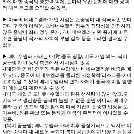
라에 대한 중국의 영향력 억제, △마약 유입 문제에 대한 공격
적 대응 등으로 요약할 수 있음.
▶ 미국의 베네수엘라 개입 시점은 △중남미 내 적극적인 반미
연대 구축의 어려움, △베네수엘라 정부의 정당성을 인정하지
않은 중남미 좌파 정부 존재, △베네수엘라 난민 증가에 따른
주변 중남미 국가의 사회적 부담 심화 등을 고려한 결과일 수
있음.
▶ 베네수엘라 사태는 대(對)중국 영향, 미국 개입 의도, 북미
공급망 재편 등의 측면에서 시사점이 있음.
- [대중국 영향] 중국의 원유 수입에서 베네수엘라産 비중은 매
우 낮고, 중국이 베네수엘라를 둘러싼 지정학적 리스크를 이미
고려했을 수 있어 베네수엘라의 변화 자체가 중국에 미칠 영향
이 예상보다 제한적일 수 있음.
- [미국 개입 의도] 베네수엘라의 원유 생산량이 많지 않고, 단
기적으로 생산량을 급격히 늘릴 수 없을 뿐만 아니라, 베네수
엘라 원유 인프라 재건 참여에 미국 기업이 신중한 입장을 보
이는바, 원유 확보 또는 통제가 미국의 주목적이 아니었을 수
있음.
- [북미 공급망] 베네수엘라 사태 이후 중장기적으로 멕시코 이
외에 중남미 내 새로운 국가가 북미 공급망에 편입될 가능성을