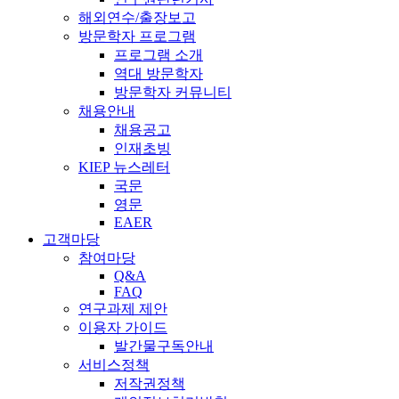
해외연수/출장보고
방문학자 프로그램
프로그램 소개
역대 방문학자
방문학자 커뮤니티
채용안내
채용공고
인재초빙
KIEP 뉴스레터
국문
영문
EAER
고객마당
참여마당
Q&A
FAQ
연구과제 제안
이용자 가이드
발간물구독안내
서비스정책
저작권정책