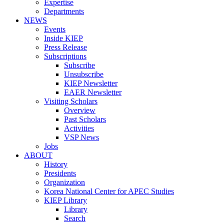
Expertise
Departments
NEWS
Events
Inside KIEP
Press Release
Subscriptions
Subscribe
Unsubscribe
KIEP Newsletter
EAER Newsletter
Visiting Scholars
Overview
Past Scholars
Activities
VSP News
Jobs
ABOUT
History
Presidents
Organization
Korea National Center for APEC Studies
KIEP Library
Library
Search