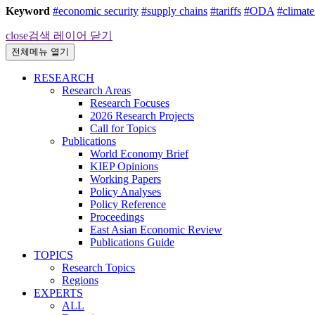
Keyword
#economic security
#supply chains
#tariffs
#ODA
#climat
close
검색 레이어 닫기
전체메뉴 열기
RESEARCH
Research Areas
Research Focuses
2026 Research Projects
Call for Topics
Publications
World Economy Brief
KIEP Opinions
Working Papers
Policy Analyses
Policy Reference
Proceedings
East Asian Economic Review
Publications Guide
TOPICS
Research Topics
Regions
EXPERTS
ALL