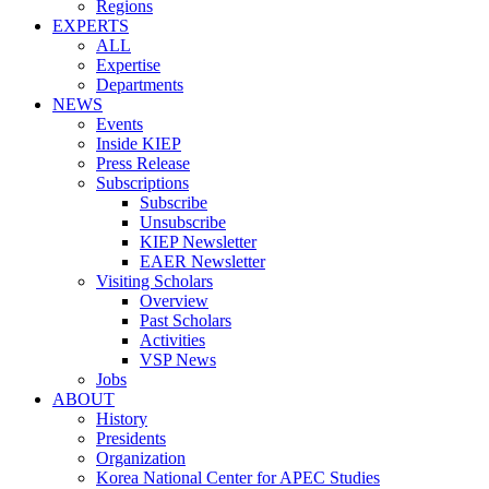
Regions
EXPERTS
ALL
Expertise
Departments
NEWS
Events
Inside KIEP
Press Release
Subscriptions
Subscribe
Unsubscribe
KIEP Newsletter
EAER Newsletter
Visiting Scholars
Overview
Past Scholars
Activities
VSP News
Jobs
ABOUT
History
Presidents
Organization
Korea National Center for APEC Studies