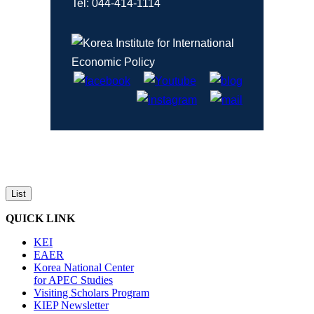
Tel: 044-414-1114
List
QUICK LINK
KEI
EAER
Korea National Center
for APEC Studies
Visiting Scholars Program
KIEP Newsletter