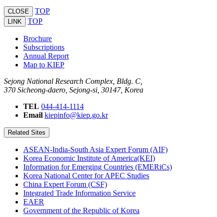
TOP
CLOSE
TOP
LINK
Brochure
Subscriptions
Annual Report
Map to KIEP
Sejong National Research Complex, Bldg. C,
370 Sicheong-daero, Sejong-si, 30147, Korea
TEL
044-414-1114
Email
kiepinfo@kiep.go.kr
Related Sites
ASEAN-India-South Asia Expert Forum (AIF)
Korea Economic Institute of America(KEI)
Information for Emerging Countries (EMERiCs)
Korea National Center for APEC Studies
China Expert Forum (CSF)
Integrated Trade Information Service
EAER
Government of the Republic of Korea