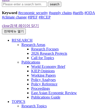
search
Keyword
#economic security
#supply chains
#tariffs
#ODA
#climate change
#IPEF
#RCEP
close
검색 레이어 닫기
전체메뉴 열기
RESEARCH
Research Areas
Research Focuses
2026 Research Projects
Call for Topics
Publications
World Economy Brief
KIEP Opinions
Working Papers
Policy Analyses
Policy Reference
Proceedings
East Asian Economic Review
Publications Guide
TOPICS
Research Topics