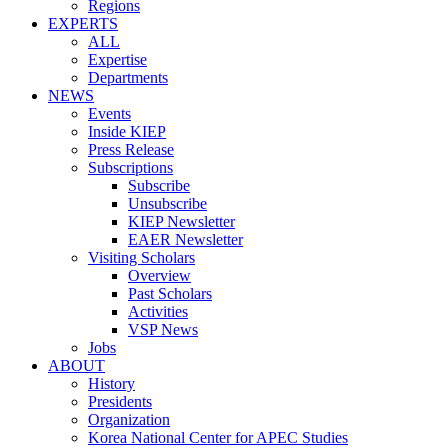
Regions
EXPERTS
ALL
Expertise
Departments
NEWS
Events
Inside KIEP
Press Release
Subscriptions
Subscribe
Unsubscribe
KIEP Newsletter
EAER Newsletter
Visiting Scholars
Overview
Past Scholars
Activities
VSP News
Jobs
ABOUT
History
Presidents
Organization
Korea National Center for APEC Studies