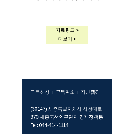
자료링크 >
더보기 >
구독신청
구독취소
지난웹진
|
|
(30147) 세종특별자치시 시청대로
370 세종국책연구단지 경제정책동
Tel: 044-414-1114