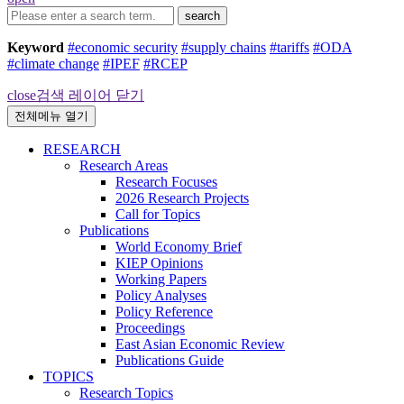
search
Keyword
#economic security
#supply chains
#tariffs
#ODA
#climate change
#IPEF
#RCEP
close
검색 레이어 닫기
전체메뉴 열기
RESEARCH
Research Areas
Research Focuses
2026 Research Projects
Call for Topics
Publications
World Economy Brief
KIEP Opinions
Working Papers
Policy Analyses
Policy Reference
Proceedings
East Asian Economic Review
Publications Guide
TOPICS
Research Topics