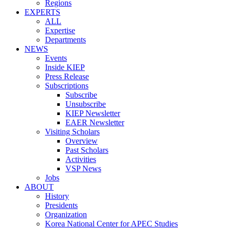
Regions
EXPERTS
ALL
Expertise
Departments
NEWS
Events
Inside KIEP
Press Release
Subscriptions
Subscribe
Unsubscribe
KIEP Newsletter
EAER Newsletter
Visiting Scholars
Overview
Past Scholars
Activities
VSP News
Jobs
ABOUT
History
Presidents
Organization
Korea National Center for APEC Studies