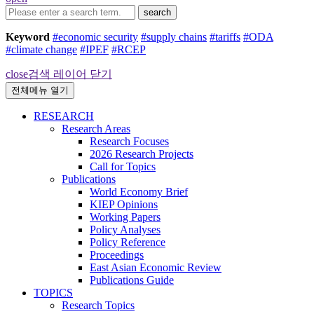
search
Keyword
#economic security
#supply chains
#tariffs
#ODA
#climate change
#IPEF
#RCEP
close
검색 레이어 닫기
전체메뉴 열기
RESEARCH
Research Areas
Research Focuses
2026 Research Projects
Call for Topics
Publications
World Economy Brief
KIEP Opinions
Working Papers
Policy Analyses
Policy Reference
Proceedings
East Asian Economic Review
Publications Guide
TOPICS
Research Topics