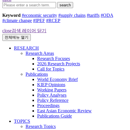
search
Keyword
#economic security
#supply chains
#tariffs
#ODA
#climate change
#IPEF
#RCEP
close
검색 레이어 닫기
전체메뉴 열기
RESEARCH
Research Areas
Research Focuses
2026 Research Projects
Call for Topics
Publications
World Economy Brief
KIEP Opinions
Working Papers
Policy Analyses
Policy Reference
Proceedings
East Asian Economic Review
Publications Guide
TOPICS
Research Topics