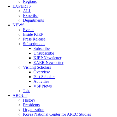
Regions
EXPERTS
ALL
Expertise
Departments
NEWS
Events
Inside KIEP
Press Release
Subscriptions
Subscribe
Unsubscribe
KIEP Newsletter
EAER Newsletter
Visiting Scholars
Overview
Past Scholars
Activities
VSP News
Jobs
ABOUT
History
Presidents
Organization
Korea National Center for APEC Studies