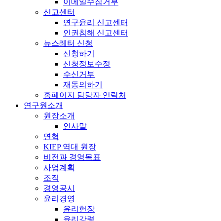
이메일수집거부
신고센터
연구윤리 신고센터
인권침해 신고센터
뉴스레터 신청
신청하기
신청정보수정
수신거부
재동의하기
홈페이지 담당자 연락처
연구원소개
원장소개
인사말
연혁
KIEP 역대 원장
비전과 경영목표
사업계획
조직
경영공시
윤리경영
윤리헌장
윤리강령