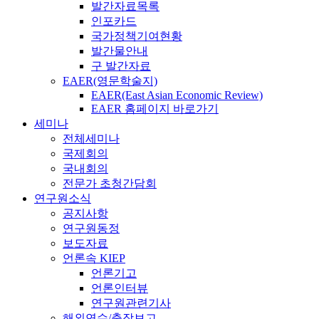
발간자료목록
인포카드
국가정책기여현황
발간물안내
구 발간자료
EAER(영문학술지)
EAER(East Asian Economic Review)
EAER 홈페이지 바로가기
세미나
전체세미나
국제회의
국내회의
전문가 초청간담회
연구원소식
공지사항
연구원동정
보도자료
언론속 KIEP
언론기고
언론인터뷰
연구원관련기사
해외연수/출장보고