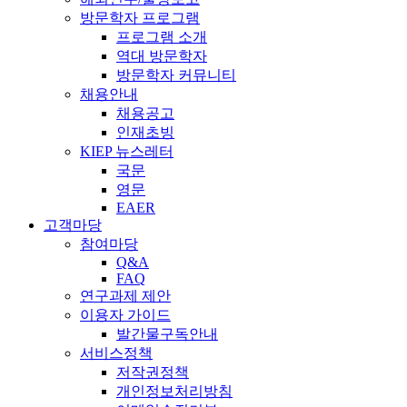
방문학자 프로그램
프로그램 소개
역대 방문학자
방문학자 커뮤니티
채용안내
채용공고
인재초빙
KIEP 뉴스레터
국문
영문
EAER
고객마당
참여마당
Q&A
FAQ
연구과제 제안
이용자 가이드
발간물구독안내
서비스정책
저작권정책
개인정보처리방침