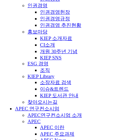
인권경영
인권경영헌장
인권경영규정
인권경영 추진현황
홍보마당
KIEP 소개자료
CI소개
개원 30주년 기념
KIEP SNS
ESG 경영
조직
KIEP Library
소장자료 검색
이슈&트렌드
KIEP 도서관 안내
찾아오시는길
APEC 연구컨소시엄
APEC연구컨소시엄 소개
APEC
APEC 이란
APEC 주요과제