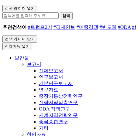
검색 레이어 열기
검색
추천검색어
#트럼프2기
#경제안보
#미중경쟁
#반도체
#ODA
검색 레이어 닫기
전체메뉴 열기
발간물
보고서
전체보고서
연구보고서
기본연구보고서
연구자료
중장기통상전략연구
전략지역심층연구
ODA 정책연구
세계지역전략연구
중국종합연구
기타
현안자료