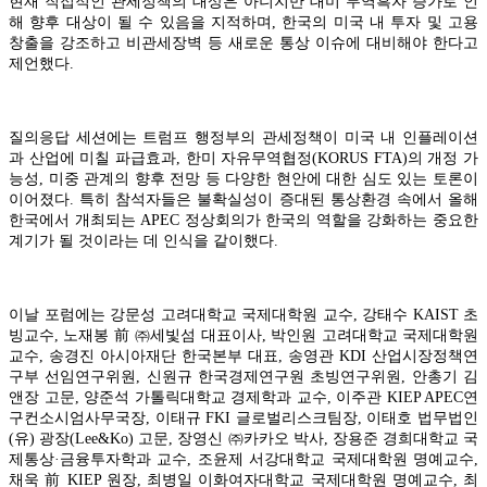
현재 직접적인 관세정책의 대상은 아니지만 대미 무역흑자 증가로 인
해 향후 대상이 될 수 있음을 지적하며
,
한국의 미국 내 투자 및 고용
창출을 강조하고 비관세장벽 등 새로운 통상 이슈에 대비해야 한다고
제언했다
.
질의응답 세션에는 트럼프 행정부의 관세정책이 미국 내 인플레이션
과 산업에 미칠 파급효과
,
한미 자유무역협정
(KORUS FTA)
의 개정 가
능성
,
미
중 관계의 향후 전망 등 다양한 현안에 대한 심도 있는 토론이
이어졌다
.
특히 참석자들은 불확실성이 증대된 통상환경 속에서 올해
한국에서 개최되는
APEC
정상회의가 한국의 역할을 강화하는 중요한
계기가 될 것이라는 데 인식을 같이했다
.
이날 포럼에는 강문성 고려대학교 국제대학원 교수
,
강태수
KAIST
초
빙교수
,
노재봉
前
㈜
세빛섬 대표이사
,
박인원 고려대학교 국제대학원
교수
,
송경진 아시아재단 한국본부 대표
,
송영관
KDI
산업시장정책연
구부 선임연구위원
,
신원규 한국경제연구원 초빙연구위원
,
안총기 김
앤장 고문
,
양준석 가톨릭대학교 경제학과 교수
,
이주관
KIEP APEC
연
구컨소시엄사무국장
,
이태규
FKI
글로벌리스크팀장
,
이태호 법무법인
(
유
)
광장
(Lee&Ko)
고문
,
장영신
㈜
카카오 박사
,
장용준 경희대학교 국
제통상
·
금융투자학과 교수
,
조윤제 서강대학교 국제대학원 명예교수
,
채욱
前
KIEP
원장
,
최병일 이화여자대학교 국제대학원 명예교수
,
최