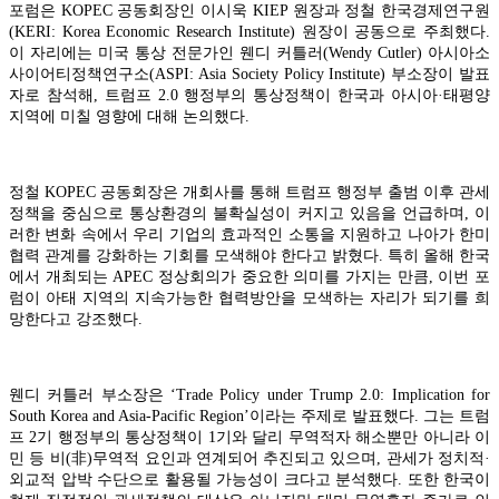
포럼은
KOPEC
공동회장인 이시욱
KIEP
원장과 정철 한국경제연구원
(KERI: Korea Economic Research Institute)
원장이 공동으로 주최했다
.
이 자리에는 미국 통상 전문가인 웬디 커틀러
(Wendy Cutler)
아시아소
사이어티정책연구소
(ASPI: Asia Society Policy Institute)
부소장이 발표
자로 참석해
,
트럼프
2.0
행정부의 통상정책이 한국과 아시아
·
태평양
지역에 미칠 영향에 대해 논의했다
.
정철
KOPEC
공동회장은 개회사를 통해 트럼프 행정부 출범 이후 관세
정책을 중심으로 통상환경의 불확실성이 커지고 있음을 언급하며
,
이
러한 변화 속에서 우리 기업의 효과적인 소통을 지원하고 나아가 한미
협력 관계를 강화하는 기회를 모색해야 한다고 밝혔다
.
특히 올해 한국
에서 개최되는
APEC
정상회의가 중요한 의미를 가지는 만큼
,
이번 포
럼이 아태 지역의 지속가능한 협력방안을 모색하는 자리가 되기를 희
망한다고 강조했다
.
웬디 커틀러 부소장은
‘Trade Policy under Trump 2.0: Implication for
South Korea and Asia-Pacific Region’
이라는 주제로 발표했다
.
그는 트럼
프
2
기 행정부의 통상정책이
1
기와 달리 무역적자 해소뿐만 아니라 이
민 등 비
(
非
)
무역적 요인과 연계되어 추진되고 있으며
,
관세가 정치적
·
외교적 압박 수단으로 활용될 가능성이 크다고 분석했다
.
또한 한국이