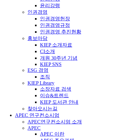
윤리강령
인권경영
인권경영헌장
인권경영규정
인권경영 추진현황
홍보마당
KIEP 소개자료
CI소개
개원 30주년 기념
KIEP SNS
ESG 경영
조직
KIEP Library
소장자료 검색
이슈&트렌드
KIEP 도서관 안내
찾아오시는길
APEC 연구컨소시엄
APEC연구컨소시엄 소개
APEC
APEC 이란