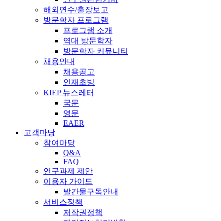
해외연수/출장보고
방문학자 프로그램
프로그램 소개
역대 방문학자
방문학자 커뮤니티
채용안내
채용공고
인재초빙
KIEP 뉴스레터
국문
영문
EAER
고객마당
참여마당
Q&A
FAQ
연구과제 제안
이용자 가이드
발간물구독안내
서비스정책
저작권정책