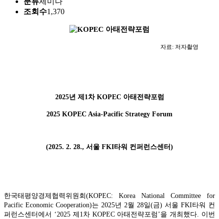
분류
세미나
조회수
1,370
자료: 저자촬영
2025
년 제
1
차
KOPEC
아태전략포럼
2025 KOPEC Asia-Pacific Strategy Forum
(2025. 2. 28.,
서울
FKI
타워 컨퍼런스센터
)
한국태평양경제협력위원회
(KOPEC: Korea National Committee for
Pacific Economic Cooperation)
는
2025
년
2
월
28
일
(
금
)
서울
FKI
타워 컨
퍼런스센터에서
‘2025
제
1
차
KOPEC
아태전략포럼
’
을 개최했다
.
이번