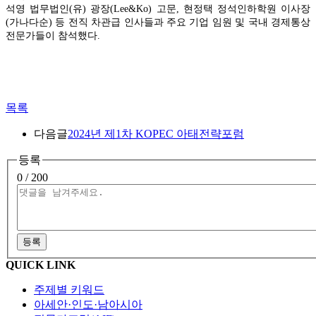
석영 법무법인
(
유
)
광장
(Lee&Ko)
고문
,
현정택 정석인하학원 이사장
(
가나다순
)
등 전직 차관급 인사들과 주요 기업 임원 및 국내 경제통상
전문가들이 참석했다
.
목록
다음글
2024년 제1차 KOPEC 아태전략포럼
등록
0
/ 200
등록
QUICK LINK
주제별 키워드
아세안·인도·남아시아