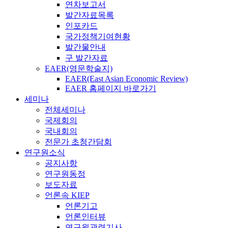
연차보고서
발간자료목록
인포카드
국가정책기여현황
발간물안내
구 발간자료
EAER(영문학술지)
EAER(East Asian Economic Review)
EAER 홈페이지 바로가기
세미나
전체세미나
국제회의
국내회의
전문가 초청간담회
연구원소식
공지사항
연구원동정
보도자료
언론속 KIEP
언론기고
언론인터뷰
연구원관련기사