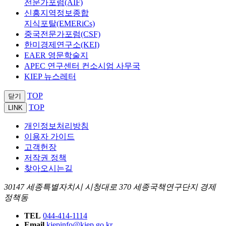
전문가포럼(AIF)
신흥지역정보종합
지식포탈(EMERiCs)
중국전문가포럼(CSF)
한미경제연구소(KEI)
EAER 영문학술지
APEC 연구센터 컨소시엄 사무국
KIEP 뉴스레터
TOP
닫기
TOP
LINK
개인정보처리방침
이용자 가이드
고객헌장
저작권 정책
찾아오시는길
30147 세종특별자치시 시청대로 370 세종국책연구단지 경제
정책동
TEL
044-414-1114
Email
kiepinfo@kiep.go.kr