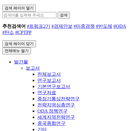
검색 레이어 열기
검색
추천검색어
#트럼프2기
#경제안보
#미중경쟁
#반도체
#ODA
#탄소
#CPTPP
검색 레이어 닫기
전체메뉴 열기
발간물
보고서
전체보고서
연구보고서
기본연구보고서
연구자료
중장기통상전략연구
전략지역심층연구
ODA 정책연구
세계지역전략연구
중국종합연구
기타