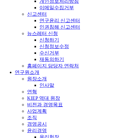
개인정보처리방침
이메일수집거부
신고센터
연구윤리 신고센터
인권침해 신고센터
뉴스레터 신청
신청하기
신청정보수정
수신거부
재동의하기
홈페이지 담당자 연락처
연구원소개
원장소개
인사말
연혁
KIEP 역대 원장
비전과 경영목표
사업계획
조직
경영공시
윤리경영
윤리헌장