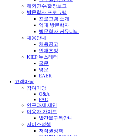
해외연수/출장보고
방문학자 프로그램
프로그램 소개
역대 방문학자
방문학자 커뮤니티
채용안내
채용공고
인재초빙
KIEP 뉴스레터
국문
영문
EAER
고객마당
참여마당
Q&A
FAQ
연구과제 제안
이용자 가이드
발간물구독안내
서비스정책
저작권정책