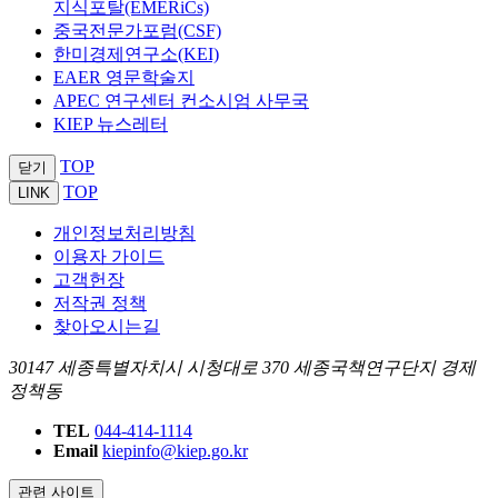
지식포탈(EMERiCs)
중국전문가포럼(CSF)
한미경제연구소(KEI)
EAER 영문학술지
APEC 연구센터 컨소시엄 사무국
KIEP 뉴스레터
TOP
닫기
TOP
LINK
개인정보처리방침
이용자 가이드
고객헌장
저작권 정책
찾아오시는길
30147 세종특별자치시 시청대로 370 세종국책연구단지 경제
정책동
TEL
044-414-1114
Email
kiepinfo@kiep.go.kr
관련 사이트