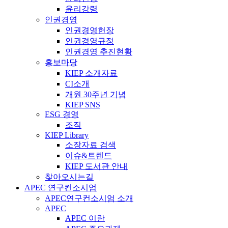
윤리강령
인권경영
인권경영헌장
인권경영규정
인권경영 추진현황
홍보마당
KIEP 소개자료
CI소개
개원 30주년 기념
KIEP SNS
ESG 경영
조직
KIEP Library
소장자료 검색
이슈&트렌드
KIEP 도서관 안내
찾아오시는길
APEC 연구컨소시엄
APEC연구컨소시엄 소개
APEC
APEC 이란