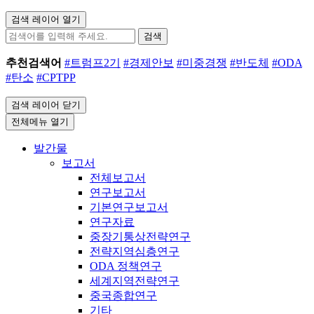
검색 레이어 열기
검색
추천검색어
#트럼프2기
#경제안보
#미중경쟁
#반도체
#ODA
#탄소
#CPTPP
검색 레이어 닫기
전체메뉴 열기
발간물
보고서
전체보고서
연구보고서
기본연구보고서
연구자료
중장기통상전략연구
전략지역심층연구
ODA 정책연구
세계지역전략연구
중국종합연구
기타