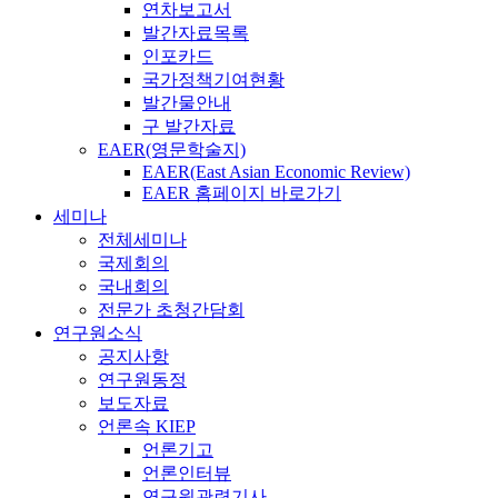
연차보고서
발간자료목록
인포카드
국가정책기여현황
발간물안내
구 발간자료
EAER(영문학술지)
EAER(East Asian Economic Review)
EAER 홈페이지 바로가기
세미나
전체세미나
국제회의
국내회의
전문가 초청간담회
연구원소식
공지사항
연구원동정
보도자료
언론속 KIEP
언론기고
언론인터뷰
연구원관련기사