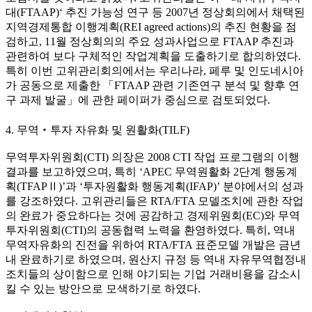
대(FTAAP)‘ 추진 가능성 연구 등 2007년 정상회의에서 채택된
지역경제통합 이행계획(REI agreed actions)의 추진 현황을 점
검하고, 11월 정상회의의 주요 성과사업으로 FTAAP 추진과
관련하여 보다 구체적인 작업계획을 도출하기로 합의하였다.
특히 이번 고위관리회의에서는 우리나라, 페루 및 인도네시아
가 공동으로 제출한 「FTAAP 관련 기존연구 분석 및 향후 연
구 과제 발굴」에 관한 페이퍼가 중심으로 검토되었다.
4. 무역‧투자 자유화 및 원활화(TILF)
무역투자위원회(CTI) 의장은 2008 CTI 작업 프로그램의 이행
결과를 보고하였으며, 특히 ‘APEC 무역원활화 2단계 행동계
획(TFAPⅡ)’과 ‘투자원활화 행동계획(IFAP)’ 분야에서의 성과
를 강조하였다. 고위관리들은 RTA/FTA 모델조치에 관한 작업
의 완료가 중요하다는 것에 공감하고 경제위원회(EC)와 무역
투자위원회(CTI)의 공동협력 노력을 환영하였다. 특히, 역내
무역자유화의 진전을 위하여 RTA/FTA 표준모델 개발은 금년
내 완료하기로 하였으며, 원산지 규정 등 역내 자유무역협정내
조치들의 상이함으로 인해 야기되는 기업 거래비용을 감소시
킬 수 있는 방안으로 모색하기로 하였다.