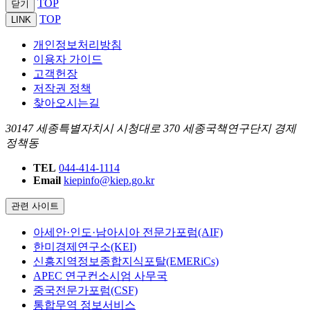
TOP
닫기
TOP
LINK
개인정보처리방침
이용자 가이드
고객헌장
저작권 정책
찾아오시는길
30147 세종특별자치시 시청대로 370 세종국책연구단지 경제
정책동
TEL
044-414-1114
Email
kiepinfo@kiep.go.kr
관련 사이트
아세안·인도·남아시아 전문가포럼(AIF)
한미경제연구소(KEI)
신흥지역정보종합지식포탈(EMERiCs)
APEC 연구컨소시엄 사무국
중국전문가포럼(CSF)
통합무역 정보서비스