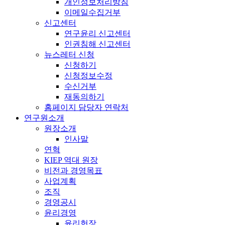
개인정보처리방침
이메일수집거부
신고센터
연구윤리 신고센터
인권침해 신고센터
뉴스레터 신청
신청하기
신청정보수정
수신거부
재동의하기
홈페이지 담당자 연락처
연구원소개
원장소개
인사말
연혁
KIEP 역대 원장
비전과 경영목표
사업계획
조직
경영공시
윤리경영
윤리헌장