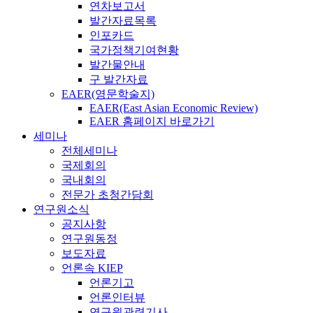
연차보고서
발간자료목록
인포카드
국가정책기여현황
발간물안내
구 발간자료
EAER(영문학술지)
EAER(East Asian Economic Review)
EAER 홈페이지 바로가기
세미나
전체세미나
국제회의
국내회의
전문가 초청간담회
연구원소식
공지사항
연구원동정
보도자료
언론속 KIEP
언론기고
언론인터뷰
연구원관련기사