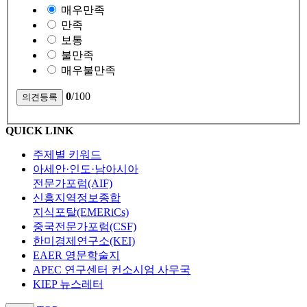
매우만족
만족
보통
불만족
매우불만족
0
/100
QUICK LINK
주제별 키워드
아세안·인도·남아시아
전문가포럼(AIF)
신흥지역정보종합
지식포탈(EMERiCs)
중국전문가포럼(CSF)
한미경제연구소(KEI)
EAER 영문학술지
APEC 연구센터 컨소시엄 사무국
KIEP 뉴스레터