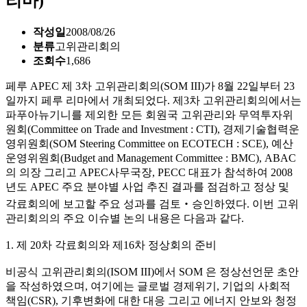
리마)
작성일
2008/08/26
분류
고위관리회의
조회수
1,686
페루 APEC 제 3차 고위관리회의(SOM III)가 8월 22일부터 23
일까지 페루 리마에서 개최되었다. 제3차 고위관리회의에서는
파푸아뉴기니를 제외한 모든 회원국 고위관리와 무역투자위
원회(Committee on Trade and Investment : CTI), 경제기술협력운
영위원회(SOM Steering Committee on ECOTECH : SCE), 예산
운영위원회(Budget and Management Committee : BMC), ABAC
의 의장 그리고 APEC사무국장, PECC 대표가 참석하여 2008
년도 APEC 주요 분야별 사업 추진 결과를 점검하고 정상 및
각료회의에 보고할 주요 성과를 검토‧승인하였다. 이번 고위
관리회의의 주요 이슈별 논의 내용은 다음과 같다.
1. 제 20차 각료회의와 제16차 정상회의 준비
비공식 고위관리회의(ISOM III)에서 SOM 은 정상선언문 초안
을 작성하였으며, 여기에는 글로벌 경제위기, 기업의 사회적
책임(CSR), 기후변화에 대한 대응 그리고 에너지 안보와 청정