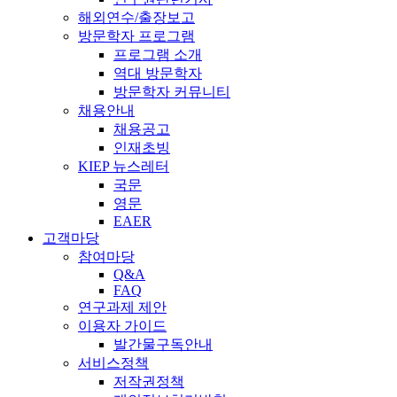
해외연수/출장보고
방문학자 프로그램
프로그램 소개
역대 방문학자
방문학자 커뮤니티
채용안내
채용공고
인재초빙
KIEP 뉴스레터
국문
영문
EAER
고객마당
참여마당
Q&A
FAQ
연구과제 제안
이용자 가이드
발간물구독안내
서비스정책
저작권정책