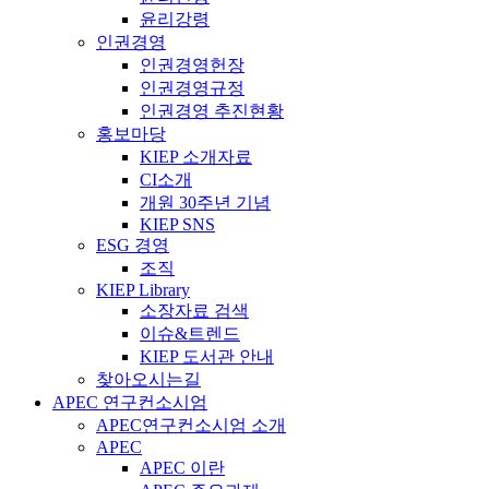
윤리강령
인권경영
인권경영헌장
인권경영규정
인권경영 추진현황
홍보마당
KIEP 소개자료
CI소개
개원 30주년 기념
KIEP SNS
ESG 경영
조직
KIEP Library
소장자료 검색
이슈&트렌드
KIEP 도서관 안내
찾아오시는길
APEC 연구컨소시엄
APEC연구컨소시엄 소개
APEC
APEC 이란