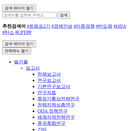
검색 레이어 열기
검색
추천검색어
#트럼프2기
#경제안보
#미중경쟁
#반도체
#ODA
#탄소
#CPTPP
검색 레이어 닫기
전체메뉴 열기
발간물
보고서
전체보고서
연구보고서
기본연구보고서
연구자료
중장기통상전략연구
전략지역심층연구
ODA 정책연구
세계지역전략연구
중국종합연구
기타