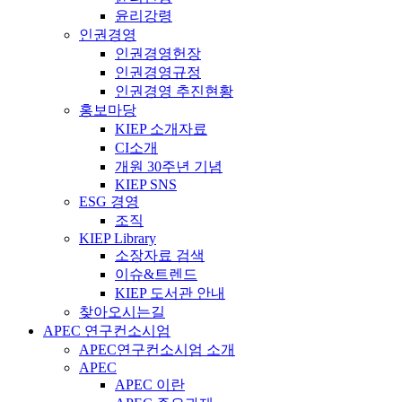
윤리강령
인권경영
인권경영헌장
인권경영규정
인권경영 추진현황
홍보마당
KIEP 소개자료
CI소개
개원 30주년 기념
KIEP SNS
ESG 경영
조직
KIEP Library
소장자료 검색
이슈&트렌드
KIEP 도서관 안내
찾아오시는길
APEC 연구컨소시엄
APEC연구컨소시엄 소개
APEC
APEC 이란