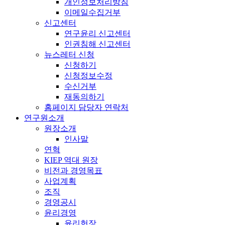
개인정보처리방침
이메일수집거부
신고센터
연구윤리 신고센터
인권침해 신고센터
뉴스레터 신청
신청하기
신청정보수정
수신거부
재동의하기
홈페이지 담당자 연락처
연구원소개
원장소개
인사말
연혁
KIEP 역대 원장
비전과 경영목표
사업계획
조직
경영공시
윤리경영
윤리헌장