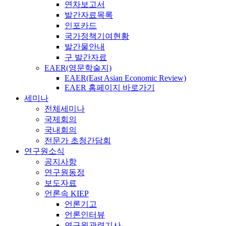
연차보고서
발간자료목록
인포카드
국가정책기여현황
발간물안내
구 발간자료
EAER(영문학술지)
EAER(East Asian Economic Review)
EAER 홈페이지 바로가기
세미나
전체세미나
국제회의
국내회의
전문가 초청간담회
연구원소식
공지사항
연구원동정
보도자료
언론속 KIEP
언론기고
언론인터뷰
연구원관련기사