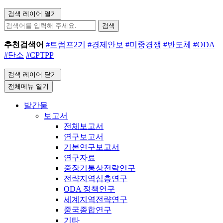
검색 레이어 열기
검색
추천검색어
#트럼프2기
#경제안보
#미중경쟁
#반도체
#ODA
#탄소
#CPTPP
검색 레이어 닫기
전체메뉴 열기
발간물
보고서
전체보고서
연구보고서
기본연구보고서
연구자료
중장기통상전략연구
전략지역심층연구
ODA 정책연구
세계지역전략연구
중국종합연구
기타