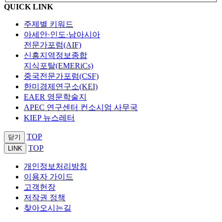
QUICK LINK
주제별 키워드
아세안·인도·남아시아
전문가포럼(AIF)
신흥지역정보종합
지식포탈(EMERiCs)
중국전문가포럼(CSF)
한미경제연구소(KEI)
EAER 영문학술지
APEC 연구센터 컨소시엄 사무국
KIEP 뉴스레터
TOP
닫기
TOP
LINK
개인정보처리방침
이용자 가이드
고객헌장
저작권 정책
찾아오시는길