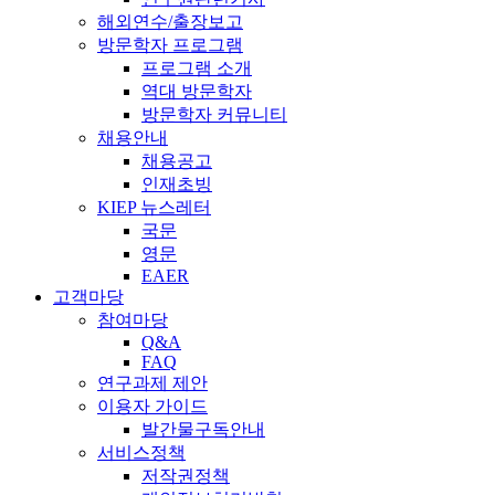
해외연수/출장보고
방문학자 프로그램
프로그램 소개
역대 방문학자
방문학자 커뮤니티
채용안내
채용공고
인재초빙
KIEP 뉴스레터
국문
영문
EAER
고객마당
참여마당
Q&A
FAQ
연구과제 제안
이용자 가이드
발간물구독안내
서비스정책
저작권정책