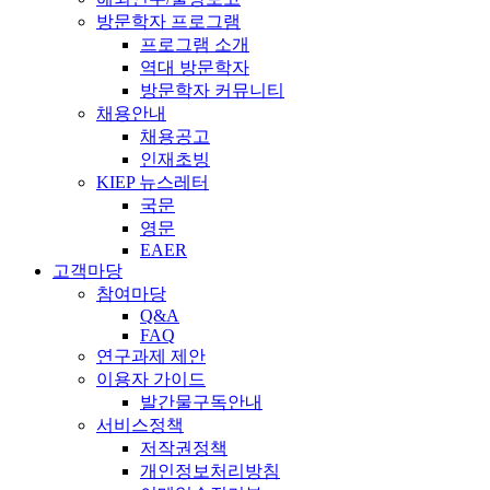
방문학자 프로그램
프로그램 소개
역대 방문학자
방문학자 커뮤니티
채용안내
채용공고
인재초빙
KIEP 뉴스레터
국문
영문
EAER
고객마당
참여마당
Q&A
FAQ
연구과제 제안
이용자 가이드
발간물구독안내
서비스정책
저작권정책
개인정보처리방침