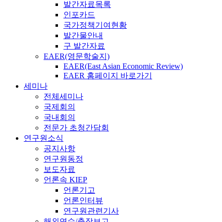
발간자료목록
인포카드
국가정책기여현황
발간물안내
구 발간자료
EAER(영문학술지)
EAER(East Asian Economic Review)
EAER 홈페이지 바로가기
세미나
전체세미나
국제회의
국내회의
전문가 초청간담회
연구원소식
공지사항
연구원동정
보도자료
언론속 KIEP
언론기고
언론인터뷰
연구원관련기사
해외연수/출장보고