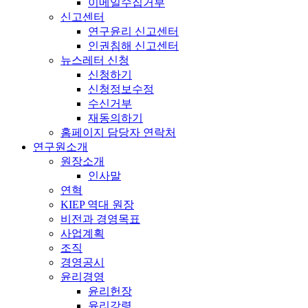
이메일수집거부
신고센터
연구윤리 신고센터
인권침해 신고센터
뉴스레터 신청
신청하기
신청정보수정
수신거부
재동의하기
홈페이지 담당자 연락처
연구원소개
원장소개
인사말
연혁
KIEP 역대 원장
비전과 경영목표
사업계획
조직
경영공시
윤리경영
윤리헌장
윤리강령