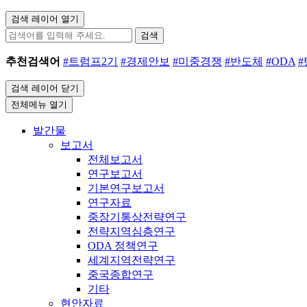
검색 레이어 열기
검색
추천검색어
#트럼프2기
#경제안보
#미중경쟁
#반도체
#ODA
검색 레이어 닫기
전체메뉴 열기
발간물
보고서
전체보고서
연구보고서
기본연구보고서
연구자료
중장기통상전략연구
전략지역심층연구
ODA 정책연구
세계지역전략연구
중국종합연구
기타
현안자료