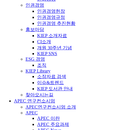
인권경영
인권경영헌장
인권경영규정
인권경영 추진현황
홍보마당
KIEP 소개자료
CI소개
개원 30주년 기념
KIEP SNS
ESG 경영
조직
KIEP Library
소장자료 검색
이슈&트렌드
KIEP 도서관 안내
찾아오시는길
APEC 연구컨소시엄
APEC연구컨소시엄 소개
APEC
APEC 이란
APEC 주요과제