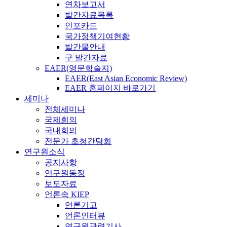
연차보고서
발간자료목록
인포카드
국가정책기여현황
발간물안내
구 발간자료
EAER(영문학술지)
EAER(East Asian Economic Review)
EAER 홈페이지 바로가기
세미나
전체세미나
국제회의
국내회의
전문가 초청간담회
연구원소식
공지사항
연구원동정
보도자료
언론속 KIEP
언론기고
언론인터뷰
연구원관련기사