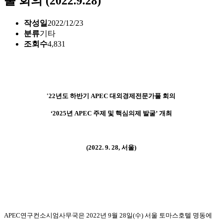
풀 회의 (2022.9.28)
작성일
2022/12/23
분류
기타
조회수
4,831
'22
년도 하반기
APEC
대외경제전문가풀 회의
‘2025
년
APEC
주제 및 핵심의제 발굴
’
개최
(2022. 9. 28,
서울
)
APEC
연구컨소시엄사무국은
2022
년
9
월
28
일
(
수
)
서울 토마스호텔 명동에