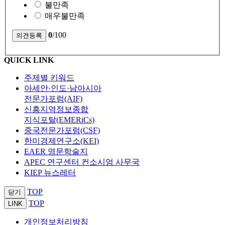
불만족
매우불만족
0
/100
QUICK LINK
주제별 키워드
아세안·인도·남아시아
전문가포럼(AIF)
신흥지역정보종합
지식포탈(EMERiCs)
중국전문가포럼(CSF)
한미경제연구소(KEI)
EAER 영문학술지
APEC 연구센터 컨소시엄 사무국
KIEP 뉴스레터
TOP
닫기
TOP
LINK
개인정보처리방침