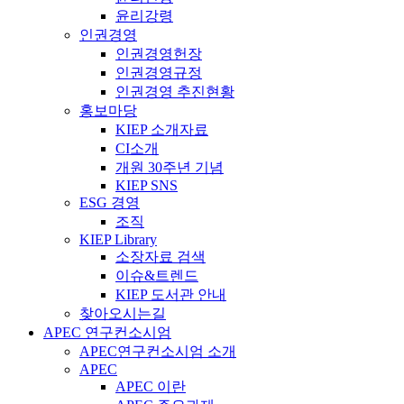
윤리강령
인권경영
인권경영헌장
인권경영규정
인권경영 추진현황
홍보마당
KIEP 소개자료
CI소개
개원 30주년 기념
KIEP SNS
ESG 경영
조직
KIEP Library
소장자료 검색
이슈&트렌드
KIEP 도서관 안내
찾아오시는길
APEC 연구컨소시엄
APEC연구컨소시엄 소개
APEC
APEC 이란