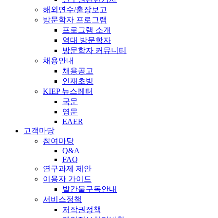
해외연수/출장보고
방문학자 프로그램
프로그램 소개
역대 방문학자
방문학자 커뮤니티
채용안내
채용공고
인재초빙
KIEP 뉴스레터
국문
영문
EAER
고객마당
참여마당
Q&A
FAQ
연구과제 제안
이용자 가이드
발간물구독안내
서비스정책
저작권정책