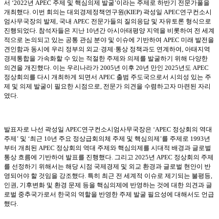
서
‘2022
년
APEC
주제 및 핵심의제 발굴
’
이라는 주제로 하반기 전문가풀을
개최했다
.
이번 회의는 대외경제정책연구원
(KIEP)
곽성일
APEC
연구컨소시
엄사무국장의 발제
,
국내
APEC
전문가들의 질의응답 및 자유토론 형식으로
진행되었다
.
참석자들은 지난
10
년간 아시아태평양 지역을 비롯하여 전 세계
적으로 논의되고 있는 공통 관심 분야 및 이슈에 기반하여
APEC
미래 발전을
견인함과 동시에 우리 정부의 외교
·
경제
·
통상 정책과도 연계하여
,
아태지역
경제통합을 가속화할 수 있는 적절한 주제와 의제를 발굴하기 위해 다양한
의견을 개진했다
.
이는 우리나라가
2005
년 이후
20
년 만인
2025
년도
APEC
정상회의를 다시 개최하게 되면서
APEC
출범 주도국으로서 시의성 있는 주
제 및 의제 발굴이 필요한 시점으로
,
전문가 의견을 수렴하고자 마련된 자리
였다
.
발표자로 나선 곽성일
APEC
연구컨소시엄사무국장은
‘APEC
정상회의 역대
주제
’
및
‘
최근
10
년 주요 정상급회의체 주제 및 핵심의제
’
를 주제로
1993
년
부터 개최된
APEC
정상회의 역대 주제와 핵심의제를 시대적 배경과 글로벌
통상 흐름에 기반하여 발표를 진행했다
.
그리고
2025
년
APEC
정상회의 주제
를 선정하기 위해서는 해당 시점 국제경제 및 외교 환경과 글로벌 현안이 반
영되어야 할 것임을 강조했다
.
특히 최근 전 세계적 이슈로 제기되는 불평등
,
인권
,
기후변화 및 환경 문제 등을 핵심의제에 반영하는 것에 대한 의견과 글
로벌 중추국가로서 한국의 역할을 반영한 주제 발굴 필요성에 대해서도 언급
했다
.