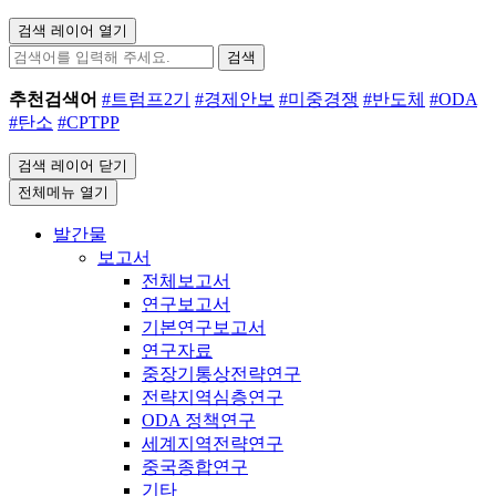
검색 레이어 열기
검색
추천검색어
#트럼프2기
#경제안보
#미중경쟁
#반도체
#ODA
#탄소
#CPTPP
검색 레이어 닫기
전체메뉴 열기
발간물
보고서
전체보고서
연구보고서
기본연구보고서
연구자료
중장기통상전략연구
전략지역심층연구
ODA 정책연구
세계지역전략연구
중국종합연구
기타