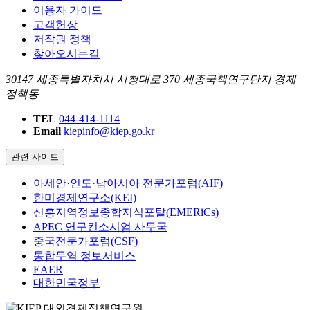
이용자 가이드
고객헌장
저작권 정책
찾아오시는길
30147 세종특별자치시 시청대로 370 세종국책연구단지 경제
정책동
TEL
044-414-1114
Email
kiepinfo@kiep.go.kr
관련 사이트
아세안·인도·남아시아 전문가포럼(AIF)
한미경제연구소(KEI)
신흥지역정보종합지식포탈(EMERiCs)
APEC 연구컨소시엄 사무국
중국전문가포럼(CSF)
통합무역 정보서비스
EAER
대한민국정부