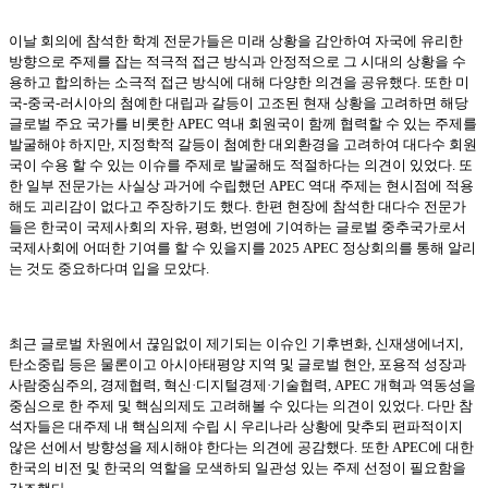
이날 회의에 참석한 학계 전문가들은 미래 상황을 감안하여 자국에 유리한
방향으로 주제를 잡는 적극적 접근 방식과 안정적으로 그 시대의 상황을 수
용하고 합의하는 소극적 접근 방식에 대해 다양한 의견을 공유했다
.
또한 미
국
-
중국
-
러시아의 첨예한 대립과 갈등이 고조된 현재 상황을 고려하면 해당
글로벌 주요 국가를 비롯한
APEC
역내 회원국이 함께 협력할 수 있는 주제를
발굴해야 하지만
,
지정학적 갈등이 첨예한 대외환경을 고려하여 대다수 회원
국이 수용 할 수 있는 이슈를 주제로 발굴해도 적절하다는 의견이 있었다
.
또
한 일부 전문가는 사실상 과거에 수립했던
APEC
역대 주제는 현시점에 적용
해도 괴리감이 없다고 주장하기도 했다
.
한편 현장에 참석한 대다수 전문가
들은 한국이 국제사회의 자유
,
평화
,
번영에 기여하는 글로벌 중추국가로서
국제사회에 어떠한 기여를 할 수 있을지를
2025 APEC
정상회의를 통해 알리
는 것도 중요하다며 입을 모았다
.
최근 글로벌 차원에서 끊임없이 제기되는 이슈인 기후변화
,
신재생에너지
,
탄소중립 등은 물론이고 아시아태평양 지역 및 글로벌 현안
,
포용적 성장과
사람중심주의
,
경제협력
,
혁신
·
디지털경제
·
기술협력
, APEC
개혁과 역동성을
중심으로 한 주제 및 핵심의제도 고려해볼 수 있다는 의견이 있었다
.
다만 참
석자들은 대주제 내 핵심의제 수립 시 우리나라 상황에 맞추되 편파적이지
않은 선에서 방향성을 제시해야 한다는 의견에 공감했다
.
또한
APEC
에 대한
한국의 비전 및 한국의 역할을 모색하되 일관성 있는 주제 선정이 필요함을