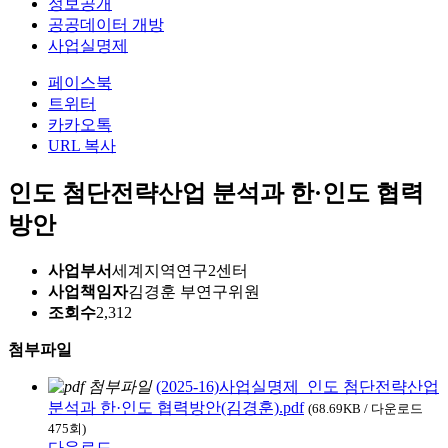
정보공개
공공데이터 개방
사업실명제
페이스북
트위터
카카오톡
URL 복사
인도 첨단전략산업 분석과 한·인도 협력
방안
사업부서
세계지역연구2센터
사업책임자
김경훈 부연구위원
조회수
2,312
첨부파일
(2025-16)사업실명제_인도 첨단전략산업
분석과 한·인도 협력방안(김경훈).pdf
(68.69KB / 다운로드
475회)
다운로드