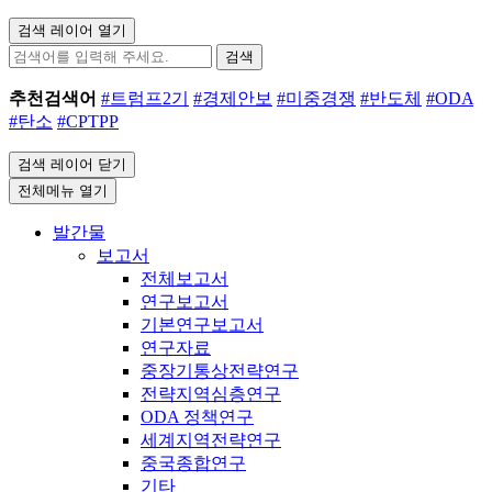
검색 레이어 열기
검색
추천검색어
#트럼프2기
#경제안보
#미중경쟁
#반도체
#ODA
#탄소
#CPTPP
검색 레이어 닫기
전체메뉴 열기
발간물
보고서
전체보고서
연구보고서
기본연구보고서
연구자료
중장기통상전략연구
전략지역심층연구
ODA 정책연구
세계지역전략연구
중국종합연구
기타