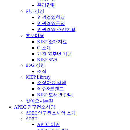
윤리강령
인권경영
인권경영헌장
인권경영규정
인권경영 추진현황
홍보마당
KIEP 소개자료
CI소개
개원 30주년 기념
KIEP SNS
ESG 경영
조직
KIEP Library
소장자료 검색
이슈&트렌드
KIEP 도서관 안내
찾아오시는길
APEC 연구컨소시엄
APEC연구컨소시엄 소개
APEC
APEC 이란