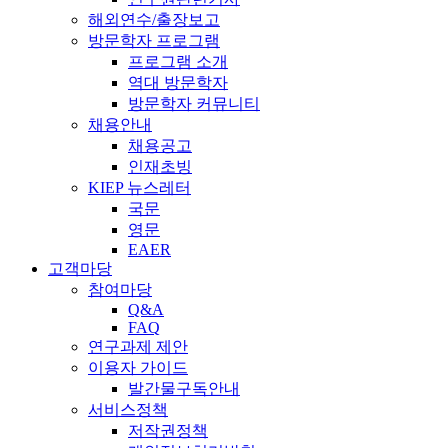
해외연수/출장보고
방문학자 프로그램
프로그램 소개
역대 방문학자
방문학자 커뮤니티
채용안내
채용공고
인재초빙
KIEP 뉴스레터
국문
영문
EAER
고객마당
참여마당
Q&A
FAQ
연구과제 제안
이용자 가이드
발간물구독안내
서비스정책
저작권정책