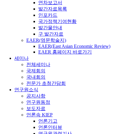
연차보고서
발간자료목록
인포카드
국가정책기여현황
발간물안내
구 발간자료
EAER(영문학술지)
EAER(East Asian Economic Review)
EAER 홈페이지 바로가기
세미나
전체세미나
국제회의
국내회의
전문가 초청간담회
연구원소식
공지사항
연구원동정
보도자료
언론속 KIEP
언론기고
언론인터뷰
연구원관련기사