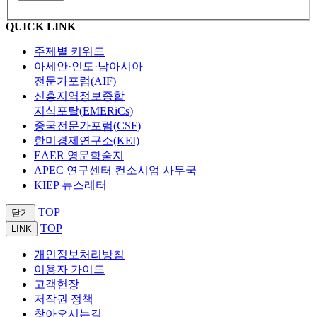
QUICK LINK
주제별 키워드
아세안·인도·남아시아
전문가포럼(AIF)
신흥지역정보종합
지식포탈(EMERiCs)
중국전문가포럼(CSF)
한미경제연구소(KEI)
EAER 영문학술지
APEC 연구센터 컨소시엄 사무국
KIEP 뉴스레터
TOP
닫기
TOP
LINK
개인정보처리방침
이용자 가이드
고객헌장
저작권 정책
찾아오시는길