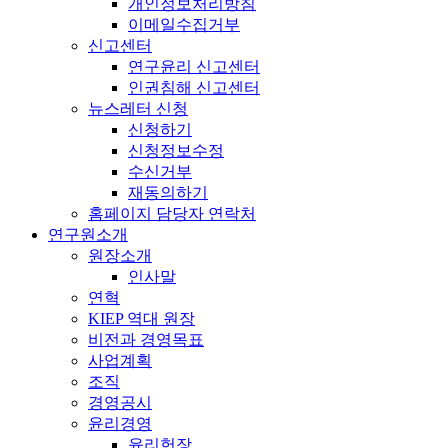
개인정보처리방침
이메일수집거부
신고센터
연구윤리 신고센터
인권침해 신고센터
뉴스레터 신청
신청하기
신청정보수정
수신거부
재동의하기
홈페이지 담당자 연락처
연구원소개
원장소개
인사말
연혁
KIEP 역대 원장
비전과 경영목표
사업계획
조직
경영공시
윤리경영
윤리헌장