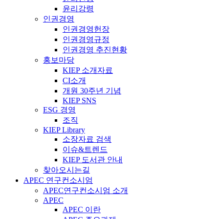
윤리강령
인권경영
인권경영헌장
인권경영규정
인권경영 추진현황
홍보마당
KIEP 소개자료
CI소개
개원 30주년 기념
KIEP SNS
ESG 경영
조직
KIEP Library
소장자료 검색
이슈&트렌드
KIEP 도서관 안내
찾아오시는길
APEC 연구컨소시엄
APEC연구컨소시엄 소개
APEC
APEC 이란