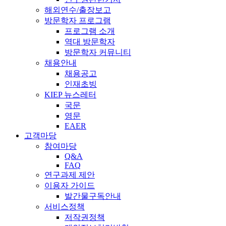
해외연수/출장보고
방문학자 프로그램
프로그램 소개
역대 방문학자
방문학자 커뮤니티
채용안내
채용공고
인재초빙
KIEP 뉴스레터
국문
영문
EAER
고객마당
참여마당
Q&A
FAQ
연구과제 제안
이용자 가이드
발간물구독안내
서비스정책
저작권정책