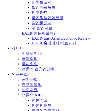
연차보고서
발간자료목록
인포카드
국가정책기여현황
발간물안내
구 발간자료
EAER(영문학술지)
EAER(East Asian Economic Review)
EAER 홈페이지 바로가기
세미나
전체세미나
국제회의
국내회의
전문가 초청간담회
연구원소식
공지사항
연구원동정
보도자료
언론속 KIEP
언론기고
언론인터뷰
연구원관련기사