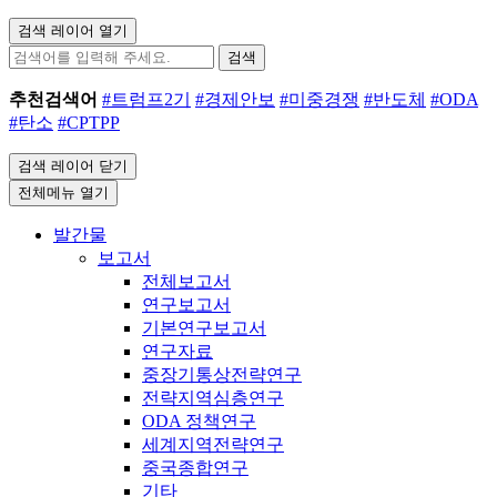
검색 레이어 열기
검색
추천검색어
#트럼프2기
#경제안보
#미중경쟁
#반도체
#ODA
#탄소
#CPTPP
검색 레이어 닫기
전체메뉴 열기
발간물
보고서
전체보고서
연구보고서
기본연구보고서
연구자료
중장기통상전략연구
전략지역심층연구
ODA 정책연구
세계지역전략연구
중국종합연구
기타