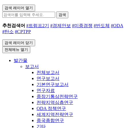
검색 레이어 열기
검색
추천검색어
#트럼프2기
#경제안보
#미중경쟁
#반도체
#ODA
#탄소
#CPTPP
검색 레이어 닫기
전체메뉴 열기
발간물
보고서
전체보고서
연구보고서
기본연구보고서
연구자료
중장기통상전략연구
전략지역심층연구
ODA 정책연구
세계지역전략연구
중국종합연구
기타