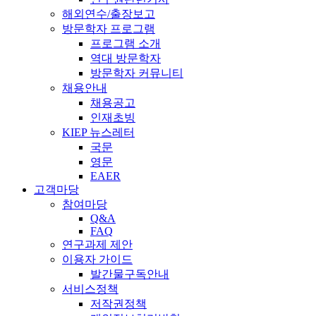
해외연수/출장보고
방문학자 프로그램
프로그램 소개
역대 방문학자
방문학자 커뮤니티
채용안내
채용공고
인재초빙
KIEP 뉴스레터
국문
영문
EAER
고객마당
참여마당
Q&A
FAQ
연구과제 제안
이용자 가이드
발간물구독안내
서비스정책
저작권정책