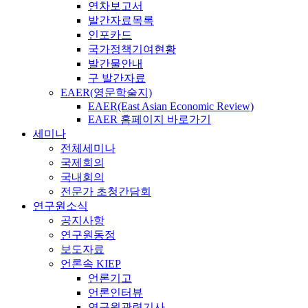
연차보고서
발간자료목록
인포카드
국가정책기여현황
발간물안내
구 발간자료
EAER(영문학술지)
EAER(East Asian Economic Review)
EAER 홈페이지 바로가기
세미나
전체세미나
국제회의
국내회의
전문가 초청간담회
연구원소식
공지사항
연구원동정
보도자료
언론속 KIEP
언론기고
언론인터뷰
연구원관련기사