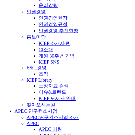
윤리강령
인권경영
인권경영헌장
인권경영규정
인권경영 추진현황
홍보마당
KIEP 소개자료
CI소개
개원 30주년 기념
KIEP SNS
ESG 경영
조직
KIEP Library
소장자료 검색
이슈&트렌드
KIEP 도서관 안내
찾아오시는길
APEC 연구컨소시엄
APEC연구컨소시엄 소개
APEC
APEC 이란