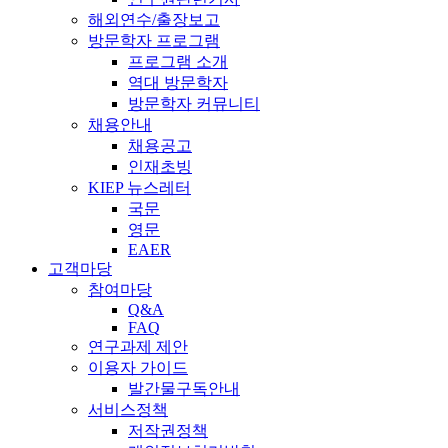
해외연수/출장보고
방문학자 프로그램
프로그램 소개
역대 방문학자
방문학자 커뮤니티
채용안내
채용공고
인재초빙
KIEP 뉴스레터
국문
영문
EAER
고객마당
참여마당
Q&A
FAQ
연구과제 제안
이용자 가이드
발간물구독안내
서비스정책
저작권정책