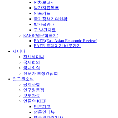
연차보고서
발간자료목록
인포카드
국가정책기여현황
발간물안내
구 발간자료
EAER(영문학술지)
EAER(East Asian Economic Review)
EAER 홈페이지 바로가기
세미나
전체세미나
국제회의
국내회의
전문가 초청간담회
연구원소식
공지사항
연구원동정
보도자료
언론속 KIEP
언론기고
언론인터뷰
연구원관련기사