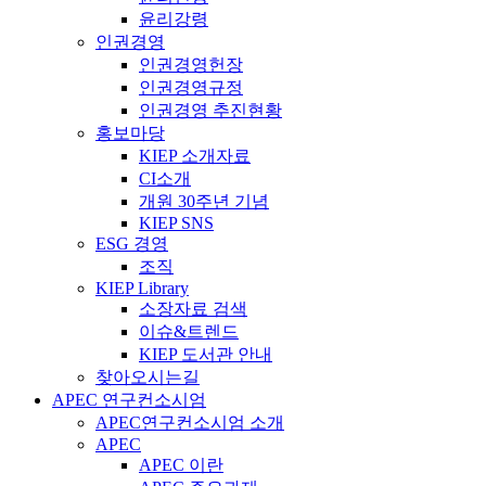
윤리강령
인권경영
인권경영헌장
인권경영규정
인권경영 추진현황
홍보마당
KIEP 소개자료
CI소개
개원 30주년 기념
KIEP SNS
ESG 경영
조직
KIEP Library
소장자료 검색
이슈&트렌드
KIEP 도서관 안내
찾아오시는길
APEC 연구컨소시엄
APEC연구컨소시엄 소개
APEC
APEC 이란