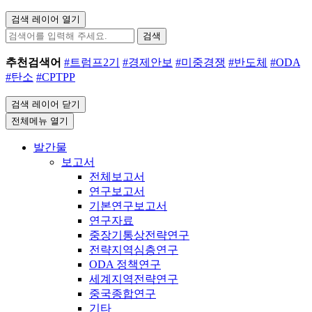
검색 레이어 열기
검색
추천검색어
#트럼프2기
#경제안보
#미중경쟁
#반도체
#ODA
#탄소
#CPTPP
검색 레이어 닫기
전체메뉴 열기
발간물
보고서
전체보고서
연구보고서
기본연구보고서
연구자료
중장기통상전략연구
전략지역심층연구
ODA 정책연구
세계지역전략연구
중국종합연구
기타