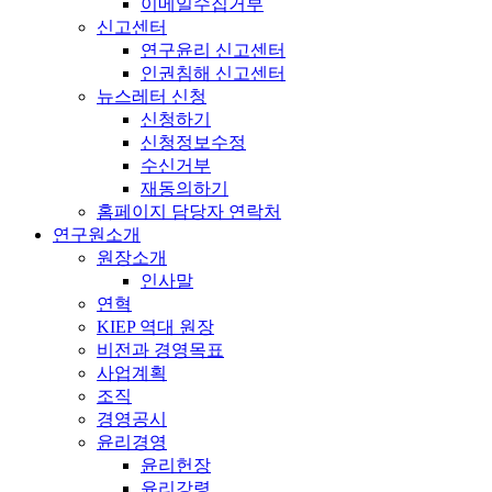
이메일수집거부
신고센터
연구윤리 신고센터
인권침해 신고센터
뉴스레터 신청
신청하기
신청정보수정
수신거부
재동의하기
홈페이지 담당자 연락처
연구원소개
원장소개
인사말
연혁
KIEP 역대 원장
비전과 경영목표
사업계획
조직
경영공시
윤리경영
윤리헌장
윤리강령