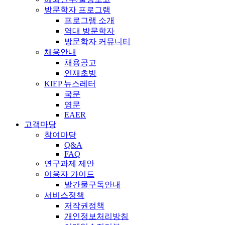
방문학자 프로그램
프로그램 소개
역대 방문학자
방문학자 커뮤니티
채용안내
채용공고
인재초빙
KIEP 뉴스레터
국문
영문
EAER
고객마당
참여마당
Q&A
FAQ
연구과제 제안
이용자 가이드
발간물구독안내
서비스정책
저작권정책
개인정보처리방침