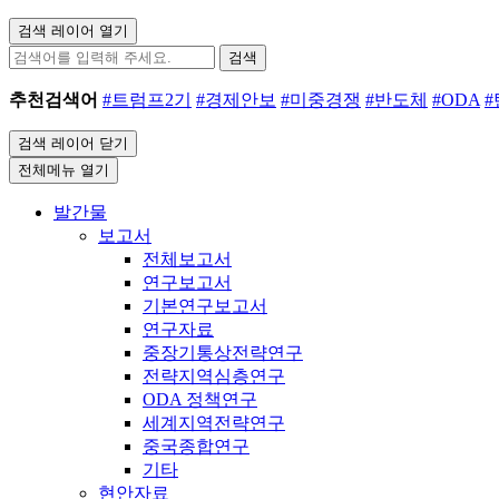
검색 레이어 열기
검색
추천검색어
#트럼프2기
#경제안보
#미중경쟁
#반도체
#ODA
검색 레이어 닫기
전체메뉴 열기
발간물
보고서
전체보고서
연구보고서
기본연구보고서
연구자료
중장기통상전략연구
전략지역심층연구
ODA 정책연구
세계지역전략연구
중국종합연구
기타
현안자료