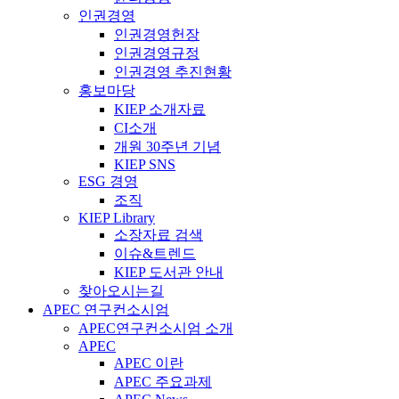
인권경영
인권경영헌장
인권경영규정
인권경영 추진현황
홍보마당
KIEP 소개자료
CI소개
개원 30주년 기념
KIEP SNS
ESG 경영
조직
KIEP Library
소장자료 검색
이슈&트렌드
KIEP 도서관 안내
찾아오시는길
APEC 연구컨소시엄
APEC연구컨소시엄 소개
APEC
APEC 이란
APEC 주요과제