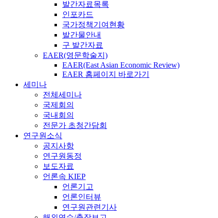
발간자료목록
인포카드
국가정책기여현황
발간물안내
구 발간자료
EAER(영문학술지)
EAER(East Asian Economic Review)
EAER 홈페이지 바로가기
세미나
전체세미나
국제회의
국내회의
전문가 초청간담회
연구원소식
공지사항
연구원동정
보도자료
언론속 KIEP
언론기고
언론인터뷰
연구원관련기사
해외연수/출장보고