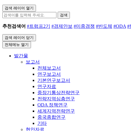
검색 레이어 열기
검색
추천검색어
#트럼프2기
#경제안보
#미중경쟁
#반도체
#ODA
검색 레이어 닫기
전체메뉴 열기
발간물
보고서
전체보고서
연구보고서
기본연구보고서
연구자료
중장기통상전략연구
전략지역심층연구
ODA 정책연구
세계지역전략연구
중국종합연구
기타
현안자료