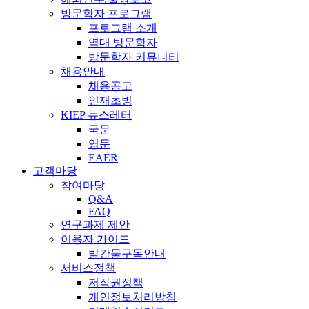
방문학자 프로그램
프로그램 소개
역대 방문학자
방문학자 커뮤니티
채용안내
채용공고
인재초빙
KIEP 뉴스레터
국문
영문
EAER
고객마당
참여마당
Q&A
FAQ
연구과제 제안
이용자 가이드
발간물구독안내
서비스정책
저작권정책
개인정보처리방침