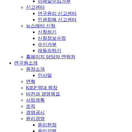
이메일수집거부
신고센터
연구윤리 신고센터
인권침해 신고센터
뉴스레터 신청
신청하기
신청정보수정
수신거부
재동의하기
홈페이지 담당자 연락처
연구원소개
원장소개
인사말
연혁
KIEP 역대 원장
비전과 경영목표
사업계획
조직
경영공시
윤리경영
윤리헌장
윤리강령