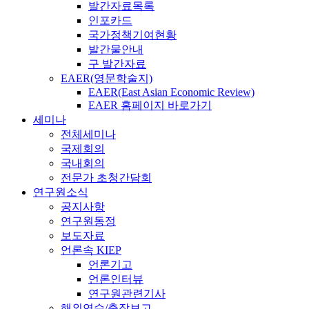
발간자료목록
인포카드
국가정책기여현황
발간물안내
구 발간자료
EAER(영문학술지)
EAER(East Asian Economic Review)
EAER 홈페이지 바로가기
세미나
전체세미나
국제회의
국내회의
전문가 초청간담회
연구원소식
공지사항
연구원동정
보도자료
언론속 KIEP
언론기고
언론인터뷰
연구원관련기사
해외연수/출장보고