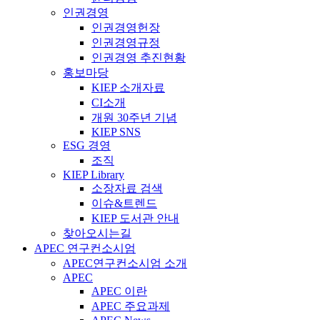
인권경영
인권경영헌장
인권경영규정
인권경영 추진현황
홍보마당
KIEP 소개자료
CI소개
개원 30주년 기념
KIEP SNS
ESG 경영
조직
KIEP Library
소장자료 검색
이슈&트렌드
KIEP 도서관 안내
찾아오시는길
APEC 연구컨소시엄
APEC연구컨소시엄 소개
APEC
APEC 이란
APEC 주요과제