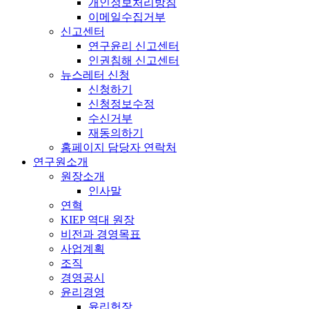
개인정보처리방침
이메일수집거부
신고센터
연구윤리 신고센터
인권침해 신고센터
뉴스레터 신청
신청하기
신청정보수정
수신거부
재동의하기
홈페이지 담당자 연락처
연구원소개
원장소개
인사말
연혁
KIEP 역대 원장
비전과 경영목표
사업계획
조직
경영공시
윤리경영
윤리헌장