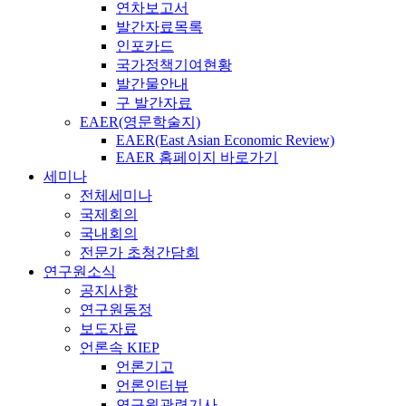
연차보고서
발간자료목록
인포카드
국가정책기여현황
발간물안내
구 발간자료
EAER(영문학술지)
EAER(East Asian Economic Review)
EAER 홈페이지 바로가기
세미나
전체세미나
국제회의
국내회의
전문가 초청간담회
연구원소식
공지사항
연구원동정
보도자료
언론속 KIEP
언론기고
언론인터뷰
연구원관련기사