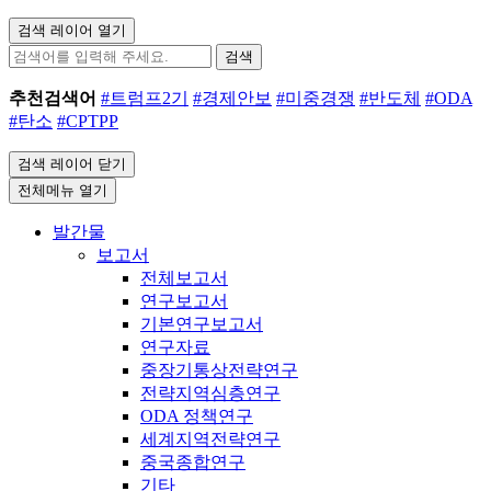
검색 레이어 열기
검색
추천검색어
#트럼프2기
#경제안보
#미중경쟁
#반도체
#ODA
#탄소
#CPTPP
검색 레이어 닫기
전체메뉴 열기
발간물
보고서
전체보고서
연구보고서
기본연구보고서
연구자료
중장기통상전략연구
전략지역심층연구
ODA 정책연구
세계지역전략연구
중국종합연구
기타