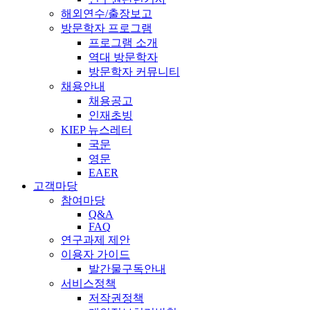
해외연수/출장보고
방문학자 프로그램
프로그램 소개
역대 방문학자
방문학자 커뮤니티
채용안내
채용공고
인재초빙
KIEP 뉴스레터
국문
영문
EAER
고객마당
참여마당
Q&A
FAQ
연구과제 제안
이용자 가이드
발간물구독안내
서비스정책
저작권정책