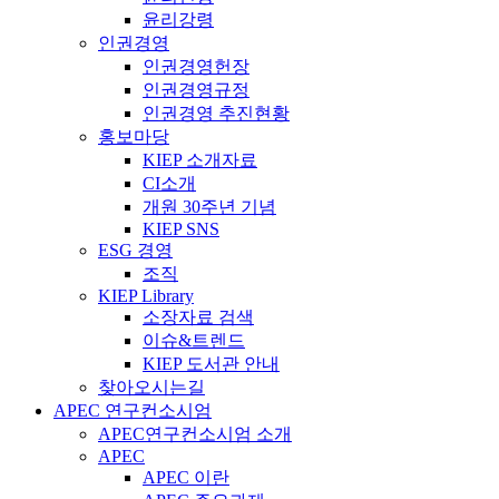
윤리강령
인권경영
인권경영헌장
인권경영규정
인권경영 추진현황
홍보마당
KIEP 소개자료
CI소개
개원 30주년 기념
KIEP SNS
ESG 경영
조직
KIEP Library
소장자료 검색
이슈&트렌드
KIEP 도서관 안내
찾아오시는길
APEC 연구컨소시엄
APEC연구컨소시엄 소개
APEC
APEC 이란