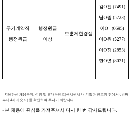
김
O
진
(7491)
남
O
림
(5723)
무기계약직
행정원급
이
O (0695)
보훈제한경쟁
행정원급
이상
이
O
원
(5277)
이
O
정
(2853)
한
O
연
(8021)
-
지원하신 채용분야
,
성명 및 휴대폰번호
(
응시원서 내 기입한 번호의 뒤에서
6
번째
부터
4
자리 숫자
)
를 확인하여 주시기 바랍니다
.
-
본 채용에 관심을 가져주셔서 다시 한 번 감사드립니다
.