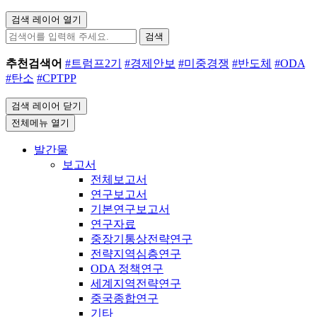
검색 레이어 열기
검색
추천검색어
#트럼프2기
#경제안보
#미중경쟁
#반도체
#ODA
#탄소
#CPTPP
검색 레이어 닫기
전체메뉴 열기
발간물
보고서
전체보고서
연구보고서
기본연구보고서
연구자료
중장기통상전략연구
전략지역심층연구
ODA 정책연구
세계지역전략연구
중국종합연구
기타