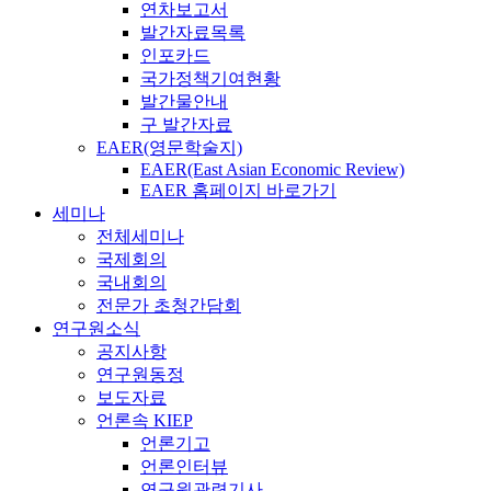
연차보고서
발간자료목록
인포카드
국가정책기여현황
발간물안내
구 발간자료
EAER(영문학술지)
EAER(East Asian Economic Review)
EAER 홈페이지 바로가기
세미나
전체세미나
국제회의
국내회의
전문가 초청간담회
연구원소식
공지사항
연구원동정
보도자료
언론속 KIEP
언론기고
언론인터뷰
연구원관련기사