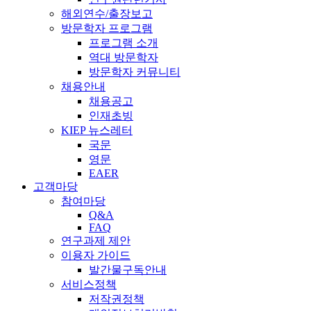
해외연수/출장보고
방문학자 프로그램
프로그램 소개
역대 방문학자
방문학자 커뮤니티
채용안내
채용공고
인재초빙
KIEP 뉴스레터
국문
영문
EAER
고객마당
참여마당
Q&A
FAQ
연구과제 제안
이용자 가이드
발간물구독안내
서비스정책
저작권정책