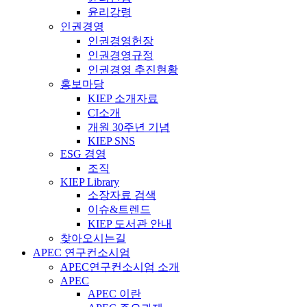
윤리강령
인권경영
인권경영헌장
인권경영규정
인권경영 추진현황
홍보마당
KIEP 소개자료
CI소개
개원 30주년 기념
KIEP SNS
ESG 경영
조직
KIEP Library
소장자료 검색
이슈&트렌드
KIEP 도서관 안내
찾아오시는길
APEC 연구컨소시엄
APEC연구컨소시엄 소개
APEC
APEC 이란