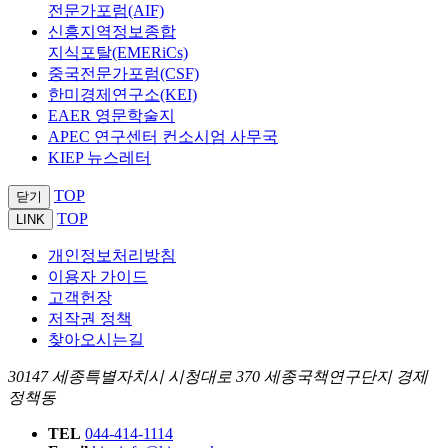
전문가포럼(AIF)
신흥지역정보종합
지식포탈(EMERiCs)
중국전문가포럼(CSF)
한미경제연구소(KEI)
EAER 영문학술지
APEC 연구센터 컨소시엄 사무국
KIEP 뉴스레터
TOP
닫기
TOP
LINK
개인정보처리방침
이용자 가이드
고객헌장
저작권 정책
찾아오시는길
30147 세종특별자치시 시청대로 370 세종국책연구단지 경제
정책동
TEL
044-414-1114