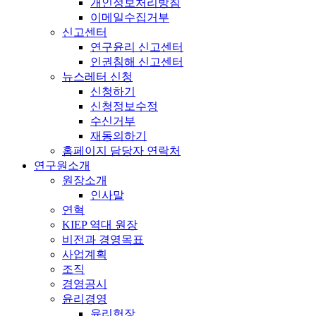
개인정보처리방침
이메일수집거부
신고센터
연구윤리 신고센터
인권침해 신고센터
뉴스레터 신청
신청하기
신청정보수정
수신거부
재동의하기
홈페이지 담당자 연락처
연구원소개
원장소개
인사말
연혁
KIEP 역대 원장
비전과 경영목표
사업계획
조직
경영공시
윤리경영
윤리헌장