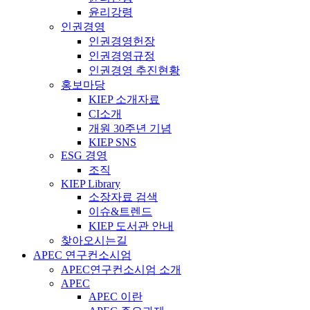
윤리강령
인권경영
인권경영헌장
인권경영규정
인권경영 추진현황
홍보마당
KIEP 소개자료
CI소개
개원 30주년 기념
KIEP SNS
ESG 경영
조직
KIEP Library
소장자료 검색
이슈&트렌드
KIEP 도서관 안내
찾아오시는길
APEC 연구컨소시엄
APEC연구컨소시엄 소개
APEC
APEC 이란