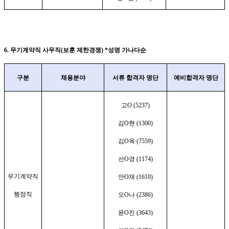
6.
무기계약직 사무직
(
보훈
제한경쟁
) *
성명 가나다순
구분
채용분야
서류 합격자 명단
예비합격자 명단
고
O (5237)
김
O
현
(1300)
김
O
옥
(7559)
선
O
경
(1174)
무기계약직
안
O
재
(1610)
행정직
오
O
나
(2386)
윤
O
진
(3643)