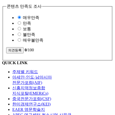
콘텐츠 만족도 조사
매우만족
만족
보통
불만족
매우불만족
0
/100
QUICK LINK
주제별 키워드
아세안·인도·남아시아
전문가포럼(AIF)
신흥지역정보종합
지식포탈(EMERiCs)
중국전문가포럼(CSF)
한미경제연구소(KEI)
EAER 영문학술지
APEC 연구센터 컨소시엄 사무국