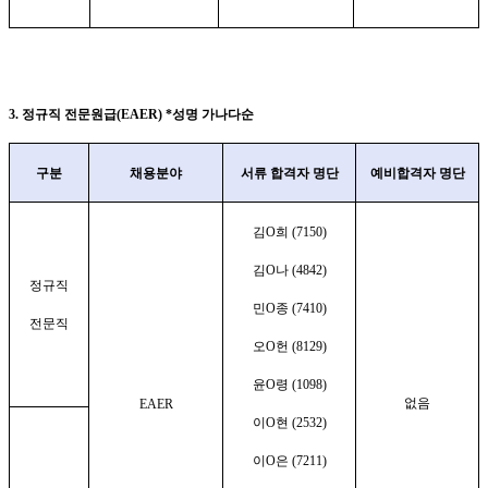
3.
정규직 전문원급
(EAER) *
성명 가나다순
구분
채용분야
서류 합격자 명단
예비합격자 명단
김
O
희
(7150)
김
O
나
(4842)
정규직
민
O
종
(7410)
전문직
오
O
헌
(8129)
윤
O
령
(1098)
없음
EAER
이
O
현
(2532)
이
O
은
(7211)