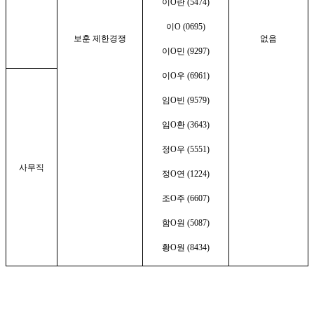
이
O
란
(5474)
이
O (0695)
보훈
제한경쟁
없음
이
O
민
(9297)
이
O
우
(6961)
임
O
빈
(9579)
임
O
환
(3643)
정
O
우
(5551)
사무직
정
O
연
(1224)
조
O
주
(6607)
함
O
원
(5087)
황
O
원
(8434)