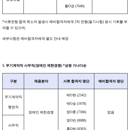
황
O
경
(7640)
*
서류전형 합격 취소자 발생시 예비합격자에게
2
차 전형
(
필기시험
)
응시 기회를 부
여할 수 있으며
,
세부사항은 예비합격자에게 별도 안내 예정
5.
무기계약직 사무직
(
장애인 제한경쟁
) *
성명 가나다순
구분
채용분야
서류 합격자 명단
예비합격자 명단
박
O
현
(2342)
무기계약직
박
O
승
(1978)
행정직
정
O
훈
(7360)
장애인 제한경쟁
없음
정
O
빈
(0088)
사무직
홍
O
범
(8393)