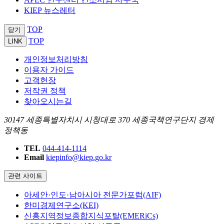
KIEP 뉴스레터
TOP
닫기
TOP
LINK
개인정보처리방침
이용자 가이드
고객헌장
저작권 정책
찾아오시는길
30147 세종특별자치시 시청대로 370 세종국책연구단지 경제
정책동
TEL
044-414-1114
Email
kiepinfo@kiep.go.kr
관련 사이트
아세안·인도·남아시아 전문가포럼(AIF)
한미경제연구소(KEI)
신흥지역정보종합지식포탈(EMERiCs)