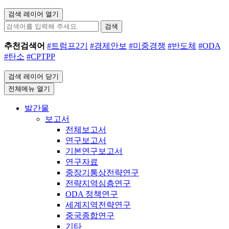
검색 레이어 열기
검색
추천검색어
#트럼프2기
#경제안보
#미중경쟁
#반도체
#ODA
#탄소
#CPTPP
검색 레이어 닫기
전체메뉴 열기
발간물
보고서
전체보고서
연구보고서
기본연구보고서
연구자료
중장기통상전략연구
전략지역심층연구
ODA 정책연구
세계지역전략연구
중국종합연구
기타