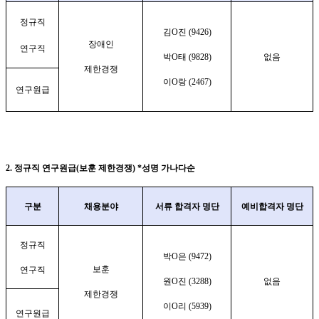
정규직
김
O
진
(9426)
장애인
연구직
박
O
태
(9828)
없음
제한경쟁
이
O
랑
(2467)
연구원급
2.
정규직 연구원급
(
보훈 제한경쟁
) *
성명 가나다순
구분
채용분야
서류 합격자 명단
예비합격자 명단
정규직
박
O
은
(9472)
보훈
연구직
원
O
진
(3288)
없음
제한경쟁
이
O
리
(5939)
연구원급