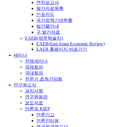
연차보고서
발간자료목록
인포카드
국가정책기여현황
발간물안내
구 발간자료
EAER(영문학술지)
EAER(East Asian Economic Review)
EAER 홈페이지 바로가기
세미나
전체세미나
국제회의
국내회의
전문가 초청간담회
연구원소식
공지사항
연구원동정
보도자료
언론속 KIEP
언론기고
언론인터뷰
연구원관련기사