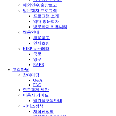
해외연수/출장보고
방문학자 프로그램
프로그램 소개
역대 방문학자
방문학자 커뮤니티
채용안내
채용공고
인재초빙
KIEP 뉴스레터
국문
영문
EAER
고객마당
참여마당
Q&A
FAQ
연구과제 제안
이용자 가이드
발간물구독안내
서비스정책
저작권정책