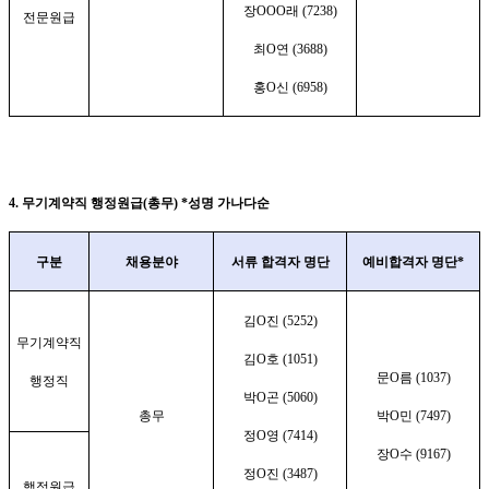
장
OOO
래
(7238)
전문원급
최
O
연
(3688)
홍
O
신
(6958)
4.
무기계약직 행정원급
(
총무
) *
성명 가나다순
구분
채용분야
서류 합격자 명단
예비합격자 명단
*
김
O
진
(5252)
무기계약직
김
O
호
(1051)
문
O
름
(1037)
행정직
박
O
곤
(5060)
총무
박
O
민
(7497)
정
O
영
(7414)
장
O
수
(9167)
정
O
진
(3487)
행정원급