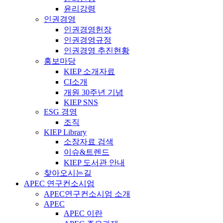
윤리강령
인권경영
인권경영헌장
인권경영규정
인권경영 추진현황
홍보마당
KIEP 소개자료
CI소개
개원 30주년 기념
KIEP SNS
ESG 경영
조직
KIEP Library
소장자료 검색
이슈&트렌드
KIEP 도서관 안내
찾아오시는길
APEC 연구컨소시엄
APEC연구컨소시엄 소개
APEC
APEC 이란