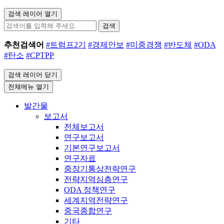
검색 레이어 열기
검색
추천검색어
#트럼프2기
#경제안보
#미중경쟁
#반도체
#ODA
#탄소
#CPTPP
검색 레이어 닫기
전체메뉴 열기
발간물
보고서
전체보고서
연구보고서
기본연구보고서
연구자료
중장기통상전략연구
전략지역심층연구
ODA 정책연구
세계지역전략연구
중국종합연구
기타