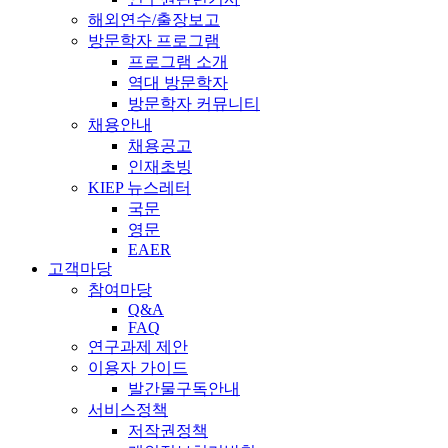
해외연수/출장보고
방문학자 프로그램
프로그램 소개
역대 방문학자
방문학자 커뮤니티
채용안내
채용공고
인재초빙
KIEP 뉴스레터
국문
영문
EAER
고객마당
참여마당
Q&A
FAQ
연구과제 제안
이용자 가이드
발간물구독안내
서비스정책
저작권정책