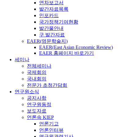
연차보고서
발간자료목록
인포카드
국가정책기여현황
발간물안내
구 발간자료
EAER(영문학술지)
EAER(East Asian Economic Review)
EAER 홈페이지 바로가기
세미나
전체세미나
국제회의
국내회의
전문가 초청간담회
연구원소식
공지사항
연구원동정
보도자료
언론속 KIEP
언론기고
언론인터뷰
연구원관련기사