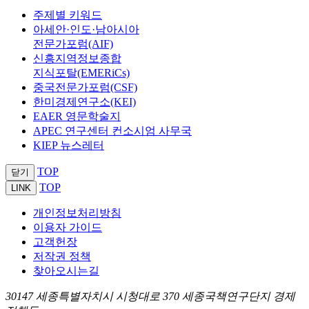
주제별 키워드
아세안·인도·남아시아
전문가포럼(AIF)
신흥지역정보종합
지식포탈(EMERiCs)
중국전문가포럼(CSF)
한미경제연구소(KEI)
EAER 영문학술지
APEC 연구센터 컨소시엄 사무국
KIEP 뉴스레터
TOP
닫기
TOP
LINK
개인정보처리방침
이용자 가이드
고객헌장
저작권 정책
찾아오시는길
30147 세종특별자치시 시청대로 370 세종국책연구단지 경제