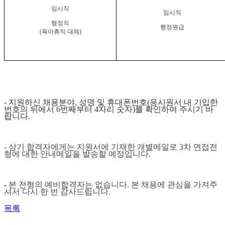
임시직
임시직
행정직
행정원급
(육아
휴직
대체
)
-
지원하신 채용분야
,
성명 및 휴대폰번호
(
응시원서 내 기입한
번호의 뒤에서
6
번째부터
4
자리 숫자
)
를 확인하여 주시기 바
랍니다
.
-
상기 합격자에게는 지원서에 기재한 개별메일로
3
차 면접전
형에 대한 안내메일을 발송할 예정입니다
.
- 본 전형의 예비합격자는 없습니다. 본 채용에 관심을 가져주
셔서 다시 한 번 감사드립니다.
목록