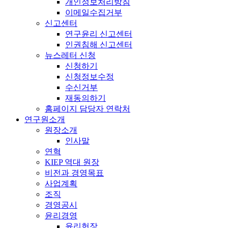
개인정보처리방침
이메일수집거부
신고센터
연구윤리 신고센터
인권침해 신고센터
뉴스레터 신청
신청하기
신청정보수정
수신거부
재동의하기
홈페이지 담당자 연락처
연구원소개
원장소개
인사말
연혁
KIEP 역대 원장
비전과 경영목표
사업계획
조직
경영공시
윤리경영
윤리헌장