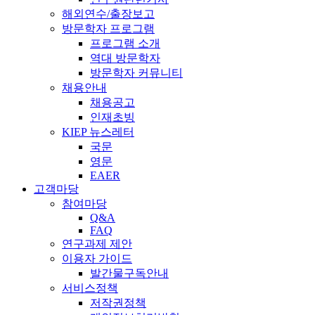
해외연수/출장보고
방문학자 프로그램
프로그램 소개
역대 방문학자
방문학자 커뮤니티
채용안내
채용공고
인재초빙
KIEP 뉴스레터
국문
영문
EAER
고객마당
참여마당
Q&A
FAQ
연구과제 제안
이용자 가이드
발간물구독안내
서비스정책
저작권정책