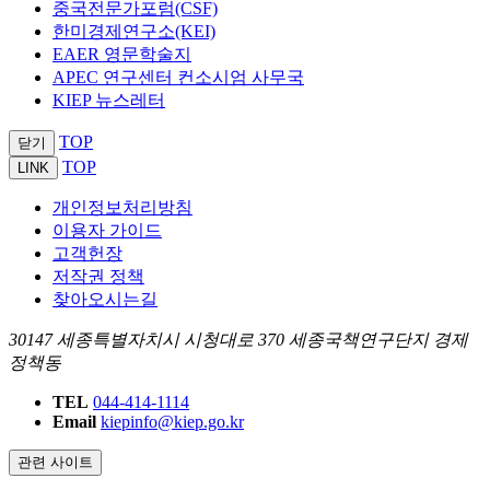
중국전문가포럼(CSF)
한미경제연구소(KEI)
EAER 영문학술지
APEC 연구센터 컨소시엄 사무국
KIEP 뉴스레터
TOP
닫기
TOP
LINK
개인정보처리방침
이용자 가이드
고객헌장
저작권 정책
찾아오시는길
30147 세종특별자치시 시청대로 370 세종국책연구단지 경제
정책동
TEL
044-414-1114
Email
kiepinfo@kiep.go.kr
관련 사이트