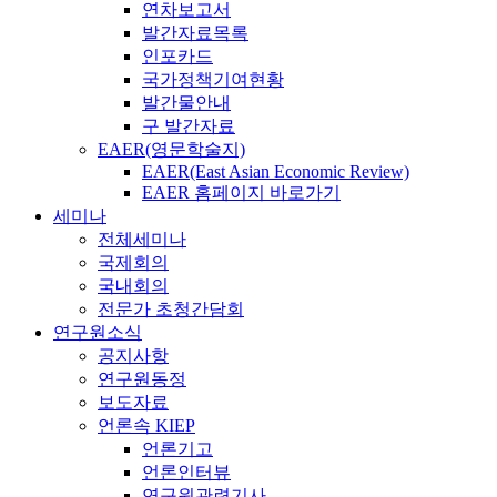
연차보고서
발간자료목록
인포카드
국가정책기여현황
발간물안내
구 발간자료
EAER(영문학술지)
EAER(East Asian Economic Review)
EAER 홈페이지 바로가기
세미나
전체세미나
국제회의
국내회의
전문가 초청간담회
연구원소식
공지사항
연구원동정
보도자료
언론속 KIEP
언론기고
언론인터뷰
연구원관련기사