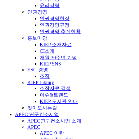
윤리강령
인권경영
인권경영헌장
인권경영규정
인권경영 추진현황
홍보마당
KIEP 소개자료
CI소개
개원 30주년 기념
KIEP SNS
ESG 경영
조직
KIEP Library
소장자료 검색
이슈&트렌드
KIEP 도서관 안내
찾아오시는길
APEC 연구컨소시엄
APEC연구컨소시엄 소개
APEC
APEC 이란