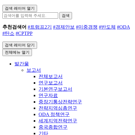
검색 레이어 열기
검색
추천검색어
#트럼프2기
#경제안보
#미중경쟁
#반도체
#ODA
#탄소
#CPTPP
검색 레이어 닫기
전체메뉴 열기
발간물
보고서
전체보고서
연구보고서
기본연구보고서
연구자료
중장기통상전략연구
전략지역심층연구
ODA 정책연구
세계지역전략연구
중국종합연구
기타