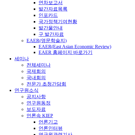
연차보고서
발간자료목록
인포카드
국가정책기여현황
발간물안내
구 발간자료
EAER(영문학술지)
EAER(East Asian Economic Review)
EAER 홈페이지 바로가기
세미나
전체세미나
국제회의
국내회의
전문가 초청간담회
연구원소식
공지사항
연구원동정
보도자료
언론속 KIEP
언론기고
언론인터뷰
연구원관련기사