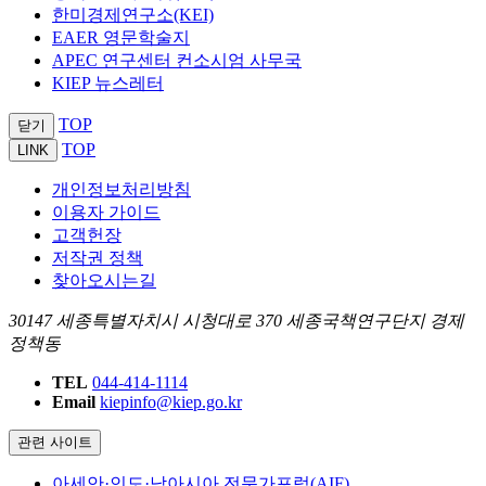
한미경제연구소(KEI)
EAER 영문학술지
APEC 연구센터 컨소시엄 사무국
KIEP 뉴스레터
TOP
닫기
TOP
LINK
개인정보처리방침
이용자 가이드
고객헌장
저작권 정책
찾아오시는길
30147 세종특별자치시 시청대로 370 세종국책연구단지 경제
정책동
TEL
044-414-1114
Email
kiepinfo@kiep.go.kr
관련 사이트
아세안·인도·남아시아 전문가포럼(AIF)