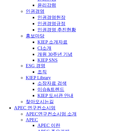
윤리강령
인권경영
인권경영헌장
인권경영규정
인권경영 추진현황
홍보마당
KIEP 소개자료
CI소개
개원 30주년 기념
KIEP SNS
ESG 경영
조직
KIEP Library
소장자료 검색
이슈&트렌드
KIEP 도서관 안내
찾아오시는길
APEC 연구컨소시엄
APEC연구컨소시엄 소개
APEC
APEC 이란