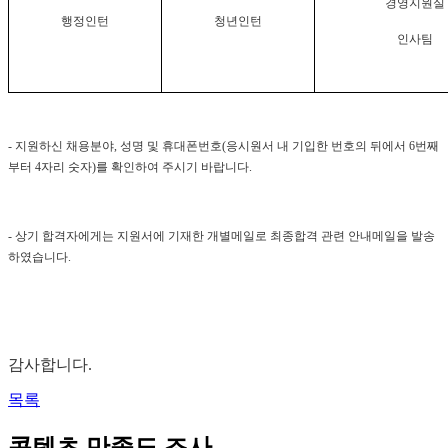
경영지원실
행정인턴
청년인턴
인사
팀
-
지원하신 채용분야
,
성명 및 휴대폰번호
(
응시원서 내 기입한 번호의 뒤에서
6
번째
부터
4
자리 숫자
)
를 확인하여 주시기 바랍니다
.
-
상기 합격자에게는 지원서에 기재한 개별메일로
최종합격 관련 안내메일을 발송
하였습니다
.
감사합니다.
목록
콘텐츠 만족도 조사