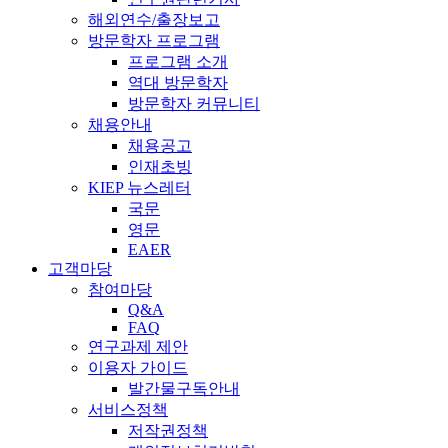
해외연수/출장보고
방문학자 프로그램
프로그램 소개
역대 방문학자
방문학자 커뮤니티
채용안내
채용공고
인재초빙
KIEP 뉴스레터
국문
영문
EAER
고객마당
참여마당
Q&A
FAQ
연구과제 제안
이용자 가이드
발간물구독안내
서비스정책
저작권정책