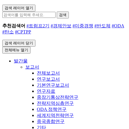
검색 레이어 열기
검색
추천검색어
#트럼프2기
#경제안보
#미중경쟁
#반도체
#ODA
#탄소
#CPTPP
검색 레이어 닫기
전체메뉴 열기
발간물
보고서
전체보고서
연구보고서
기본연구보고서
연구자료
중장기통상전략연구
전략지역심층연구
ODA 정책연구
세계지역전략연구
중국종합연구
기타