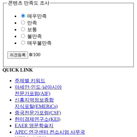
콘텐츠 만족도 조사
매우만족
만족
보통
불만족
매우불만족
0
/100
QUICK LINK
주제별 키워드
아세안·인도·남아시아
전문가포럼(AIF)
신흥지역정보종합
지식포탈(EMERiCs)
중국전문가포럼(CSF)
한미경제연구소(KEI)
EAER 영문학술지
APEC 연구센터 컨소시엄 사무국