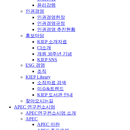
윤리강령
인권경영
인권경영헌장
인권경영규정
인권경영 추진현황
홍보마당
KIEP 소개자료
CI소개
개원 30주년 기념
KIEP SNS
ESG 경영
조직
KIEP Library
소장자료 검색
이슈&트렌드
KIEP 도서관 안내
찾아오시는길
APEC 연구컨소시엄
APEC연구컨소시엄 소개
APEC
APEC 이란