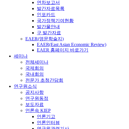
연차보고서
발간자료목록
인포카드
국가정책기여현황
발간물안내
구 발간자료
EAER(영문학술지)
EAER(East Asian Economic Review)
EAER 홈페이지 바로가기
세미나
전체세미나
국제회의
국내회의
전문가 초청간담회
연구원소식
공지사항
연구원동정
보도자료
언론속 KIEP
언론기고
언론인터뷰
연구원관련기사