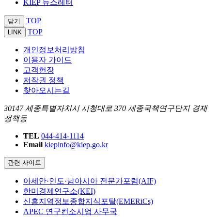
KIEP 뉴스레터
TOP
닫기
TOP
LINK
개인정보처리방침
이용자 가이드
고객헌장
저작권 정책
찾아오시는길
30147 세종특별자치시 시청대로 370 세종국책연구단지 경제
정책동
TEL
044-414-1114
Email
kiepinfo@kiep.go.kr
관련 사이트
아세안·인도·남아시아 전문가포럼(AIF)
한미경제연구소(KEI)
신흥지역정보종합지식포탈(EMERiCs)
APEC 연구컨소시엄 사무국