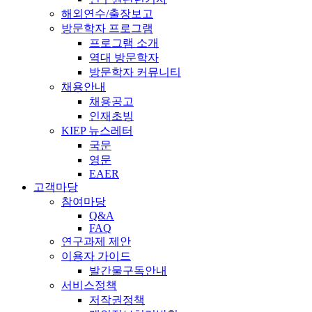
해외연수/출장보고
방문학자 프로그램
프로그램 소개
역대 방문학자
방문학자 커뮤니티
채용안내
채용공고
인재초빙
KIEP 뉴스레터
국문
영문
EAER
고객마당
참여마당
Q&A
FAQ
연구과제 제안
이용자 가이드
발간물구독안내
서비스정책
저작권정책