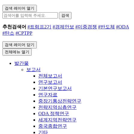
검색 레이어 열기
검색
추천검색어
#트럼프2기
#경제안보
#미중경쟁
#반도체
#ODA
#탄소
#CPTPP
검색 레이어 닫기
전체메뉴 열기
발간물
보고서
전체보고서
연구보고서
기본연구보고서
연구자료
중장기통상전략연구
전략지역심층연구
ODA 정책연구
세계지역전략연구
중국종합연구
기타