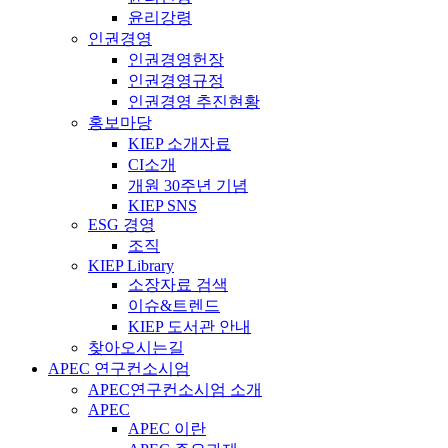
윤리강령
인권경영
인권경영헌장
인권경영규정
인권경영 추진현황
홍보마당
KIEP 소개자료
CI소개
개원 30주년 기념
KIEP SNS
ESG 경영
조직
KIEP Library
소장자료 검색
이슈&트렌드
KIEP 도서관 안내
찾아오시는길
APEC 연구컨소시엄
APEC연구컨소시엄 소개
APEC
APEC 이란