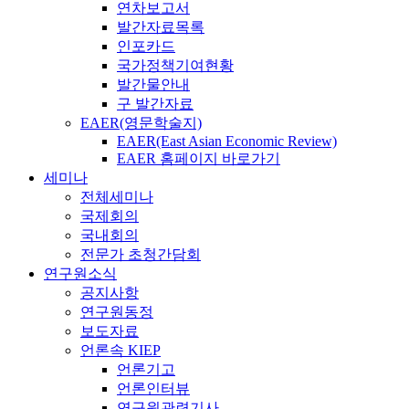
연차보고서
발간자료목록
인포카드
국가정책기여현황
발간물안내
구 발간자료
EAER(영문학술지)
EAER(East Asian Economic Review)
EAER 홈페이지 바로가기
세미나
전체세미나
국제회의
국내회의
전문가 초청간담회
연구원소식
공지사항
연구원동정
보도자료
언론속 KIEP
언론기고
언론인터뷰
연구원관련기사