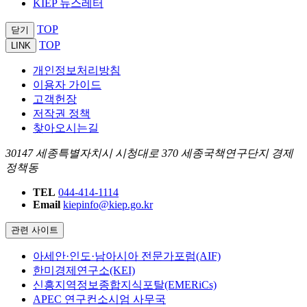
KIEP 뉴스레터
TOP
닫기
TOP
LINK
개인정보처리방침
이용자 가이드
고객헌장
저작권 정책
찾아오시는길
30147 세종특별자치시 시청대로 370 세종국책연구단지 경제
정책동
TEL
044-414-1114
Email
kiepinfo@kiep.go.kr
관련 사이트
아세안·인도·남아시아 전문가포럼(AIF)
한미경제연구소(KEI)
신흥지역정보종합지식포탈(EMERiCs)
APEC 연구컨소시엄 사무국