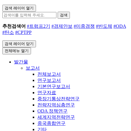
검색 레이어 열기
검색
추천검색어
#트럼프2기
#경제안보
#미중경쟁
#반도체
#ODA
#탄소
#CPTPP
검색 레이어 닫기
전체메뉴 열기
발간물
보고서
전체보고서
연구보고서
기본연구보고서
연구자료
중장기통상전략연구
전략지역심층연구
ODA 정책연구
세계지역전략연구
중국종합연구
기타