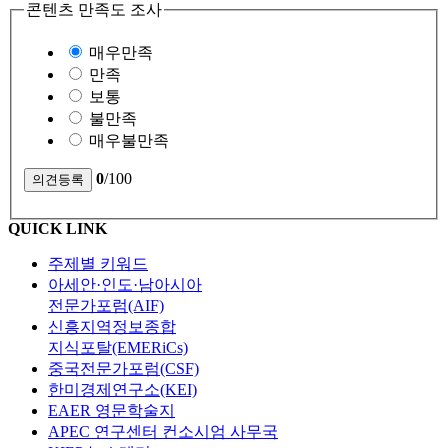
콘텐츠 만족도 조사
매우만족
만족
보통
불만족
매우불만족
0
/100
QUICK LINK
주제별 키워드
아세안·인도·남아시아
전문가포럼(AIF)
신흥지역정보종합
지식포탈(EMERiCs)
중국전문가포럼(CSF)
한미경제연구소(KEI)
EAER 영문학술지
APEC 연구센터 컨소시엄 사무국