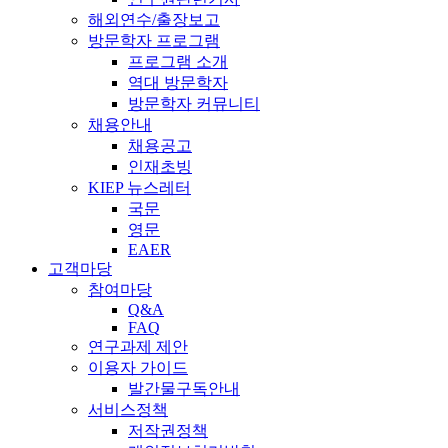
해외연수/출장보고
방문학자 프로그램
프로그램 소개
역대 방문학자
방문학자 커뮤니티
채용안내
채용공고
인재초빙
KIEP 뉴스레터
국문
영문
EAER
고객마당
참여마당
Q&A
FAQ
연구과제 제안
이용자 가이드
발간물구독안내
서비스정책
저작권정책