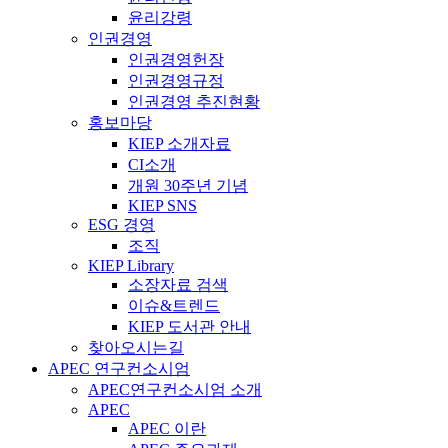
윤리강령
인권경영
인권경영헌장
인권경영규정
인권경영 추진현황
홍보마당
KIEP 소개자료
CI소개
개원 30주년 기념
KIEP SNS
ESG 경영
조직
KIEP Library
소장자료 검색
이슈&트렌드
KIEP 도서관 안내
찾아오시는길
APEC 연구컨소시엄
APEC연구컨소시엄 소개
APEC
APEC 이란