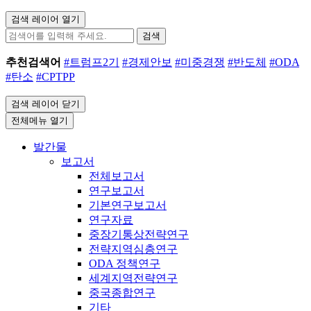
검색 레이어 열기
검색
추천검색어
#트럼프2기
#경제안보
#미중경쟁
#반도체
#ODA
#탄소
#CPTPP
검색 레이어 닫기
전체메뉴 열기
발간물
보고서
전체보고서
연구보고서
기본연구보고서
연구자료
중장기통상전략연구
전략지역심층연구
ODA 정책연구
세계지역전략연구
중국종합연구
기타