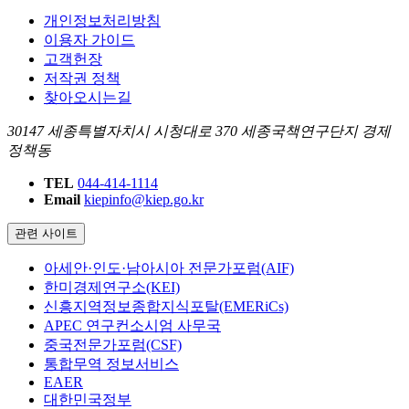
개인정보처리방침
이용자 가이드
고객헌장
저작권 정책
찾아오시는길
30147 세종특별자치시 시청대로 370 세종국책연구단지 경제
정책동
TEL
044-414-1114
Email
kiepinfo@kiep.go.kr
관련 사이트
아세안·인도·남아시아 전문가포럼(AIF)
한미경제연구소(KEI)
신흥지역정보종합지식포탈(EMERiCs)
APEC 연구컨소시엄 사무국
중국전문가포럼(CSF)
통합무역 정보서비스
EAER
대한민국정부