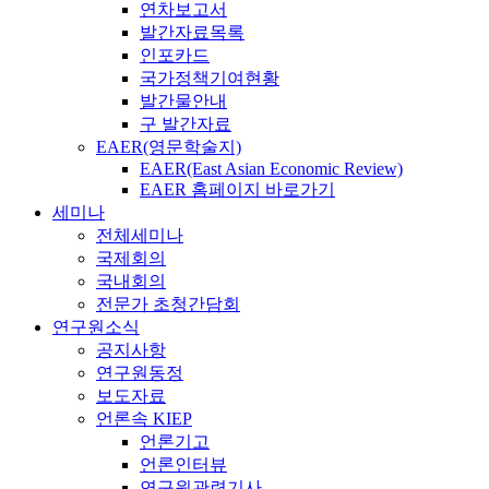
연차보고서
발간자료목록
인포카드
국가정책기여현황
발간물안내
구 발간자료
EAER(영문학술지)
EAER(East Asian Economic Review)
EAER 홈페이지 바로가기
세미나
전체세미나
국제회의
국내회의
전문가 초청간담회
연구원소식
공지사항
연구원동정
보도자료
언론속 KIEP
언론기고
언론인터뷰
연구원관련기사