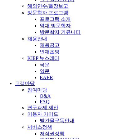
해외연수/출장보고
방문학자 프로그램
프로그램 소개
역대 방문학자
방문학자 커뮤니티
채용안내
채용공고
인재초빙
KIEP 뉴스레터
국문
영문
EAER
고객마당
참여마당
Q&A
FAQ
연구과제 제안
이용자 가이드
발간물구독안내
서비스정책
저작권정책