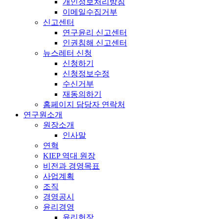
개인정보처리방침
이메일수집거부
신고센터
연구윤리 신고센터
인권침해 신고센터
뉴스레터 신청
신청하기
신청정보수정
수신거부
재동의하기
홈페이지 담당자 연락처
연구원소개
원장소개
인사말
연혁
KIEP 역대 원장
비전과 경영목표
사업계획
조직
경영공시
윤리경영
윤리헌장