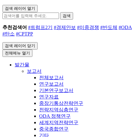
검색 레이어 열기
검색
추천검색어
#트럼프2기
#경제안보
#미중경쟁
#반도체
#ODA
#탄소
#CPTPP
검색 레이어 닫기
전체메뉴 열기
발간물
보고서
전체보고서
연구보고서
기본연구보고서
연구자료
중장기통상전략연구
전략지역심층연구
ODA 정책연구
세계지역전략연구
중국종합연구
기타