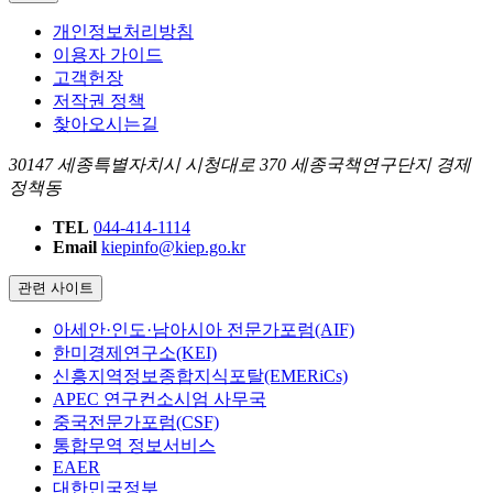
개인정보처리방침
이용자 가이드
고객헌장
저작권 정책
찾아오시는길
30147 세종특별자치시 시청대로 370 세종국책연구단지 경제
정책동
TEL
044-414-1114
Email
kiepinfo@kiep.go.kr
관련 사이트
아세안·인도·남아시아 전문가포럼(AIF)
한미경제연구소(KEI)
신흥지역정보종합지식포탈(EMERiCs)
APEC 연구컨소시엄 사무국
중국전문가포럼(CSF)
통합무역 정보서비스
EAER
대한민국정부