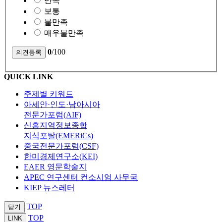
만족
보통
불만족
매우불만족
0
/100
QUICK LINK
주제별 키워드
아세안·인도·남아시아
전문가포럼(AIF)
신흥지역정보종합
지식포탈(EMERiCs)
중국전문가포럼(CSF)
한미경제연구소(KEI)
EAER 영문학술지
APEC 연구센터 컨소시엄 사무국
KIEP 뉴스레터
TOP
닫기
TOP
LINK