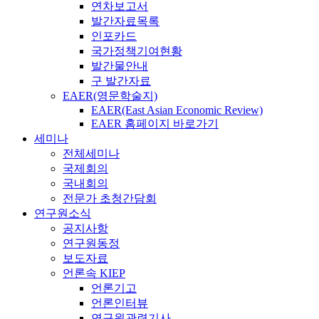
연차보고서
발간자료목록
인포카드
국가정책기여현황
발간물안내
구 발간자료
EAER(영문학술지)
EAER(East Asian Economic Review)
EAER 홈페이지 바로가기
세미나
전체세미나
국제회의
국내회의
전문가 초청간담회
연구원소식
공지사항
연구원동정
보도자료
언론속 KIEP
언론기고
언론인터뷰
연구원관련기사