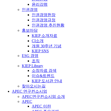
윤리강령
인권경영
인권경영헌장
인권경영규정
인권경영 추진현황
홍보마당
KIEP 소개자료
CI소개
개원 30주년 기념
KIEP SNS
ESG 경영
조직
KIEP Library
소장자료 검색
이슈&트렌드
KIEP 도서관 안내
찾아오시는길
APEC 연구컨소시엄
APEC연구컨소시엄 소개
APEC
APEC 이란