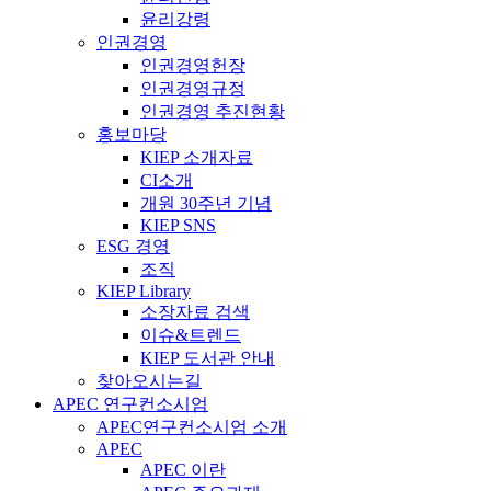
윤리강령
인권경영
인권경영헌장
인권경영규정
인권경영 추진현황
홍보마당
KIEP 소개자료
CI소개
개원 30주년 기념
KIEP SNS
ESG 경영
조직
KIEP Library
소장자료 검색
이슈&트렌드
KIEP 도서관 안내
찾아오시는길
APEC 연구컨소시엄
APEC연구컨소시엄 소개
APEC
APEC 이란