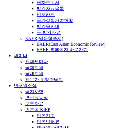
연차보고서
발간자료목록
인포카드
국가정책기여현황
발간물안내
구 발간자료
EAER(영문학술지)
EAER(East Asian Economic Review)
EAER 홈페이지 바로가기
세미나
전체세미나
국제회의
국내회의
전문가 초청간담회
연구원소식
공지사항
연구원동정
보도자료
언론속 KIEP
언론기고
언론인터뷰
연구원관련기사