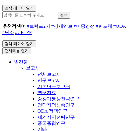
검색 레이어 열기
검색
추천검색어
#트럼프2기
#경제안보
#미중경쟁
#반도체
#ODA
#탄소
#CPTPP
검색 레이어 닫기
전체메뉴 열기
발간물
보고서
전체보고서
연구보고서
기본연구보고서
연구자료
중장기통상전략연구
전략지역심층연구
ODA 정책연구
세계지역전략연구
중국종합연구
기타