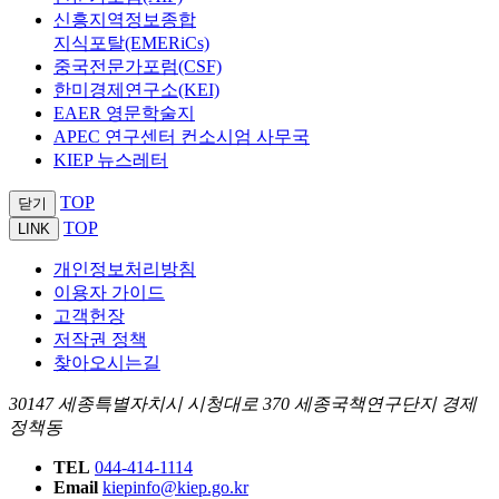
신흥지역정보종합
지식포탈(EMERiCs)
중국전문가포럼(CSF)
한미경제연구소(KEI)
EAER 영문학술지
APEC 연구센터 컨소시엄 사무국
KIEP 뉴스레터
TOP
닫기
TOP
LINK
개인정보처리방침
이용자 가이드
고객헌장
저작권 정책
찾아오시는길
30147 세종특별자치시 시청대로 370 세종국책연구단지 경제
정책동
TEL
044-414-1114
Email
kiepinfo@kiep.go.kr