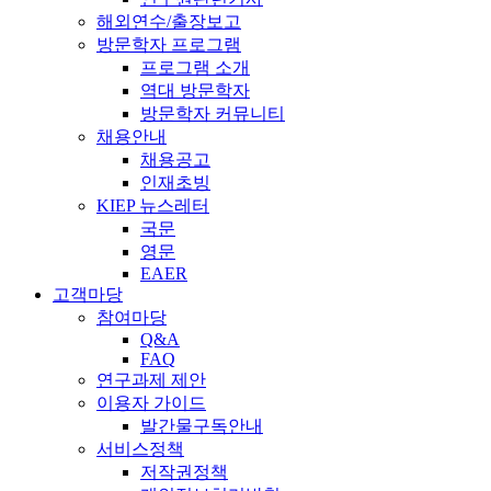
해외연수/출장보고
방문학자 프로그램
프로그램 소개
역대 방문학자
방문학자 커뮤니티
채용안내
채용공고
인재초빙
KIEP 뉴스레터
국문
영문
EAER
고객마당
참여마당
Q&A
FAQ
연구과제 제안
이용자 가이드
발간물구독안내
서비스정책
저작권정책